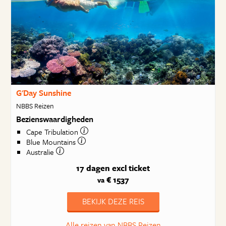
G'Day Sunshine
NBBS Reizen
Bezienswaardigheden
Cape Tribulation
Blue Mountains
Australie
17 dagen
excl ticket
€ 1537
va
BEKIJK DEZE REIS
Alle reizen van NBBS Reizen