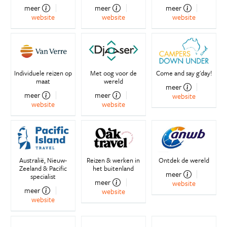
meer
meer
meer
website
website
website
Individuele reizen op
Met oog voor de
Come and say g'day!
maat
wereld
meer
meer
meer
website
website
website
Australië, Nieuw-
Reizen & werken in
Ontdek de wereld
Zeeland & Pacific
het buitenland
meer
specialist
meer
website
meer
website
website