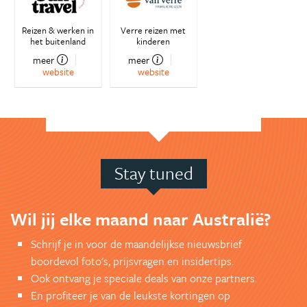
Reizen & werken in
Verre reizen met
het buitenland
kinderen
meer
meer
website
website
Stay tuned
Wil jij elke maand naar Australië?
Schrijf je in voor de maandelijkse nieuwsbrief
boordevol foto's, prijsvragen en insidertips.
Ook ontvang je speciale deals van onze partners.
En profiteer je van de leukste kortingen op