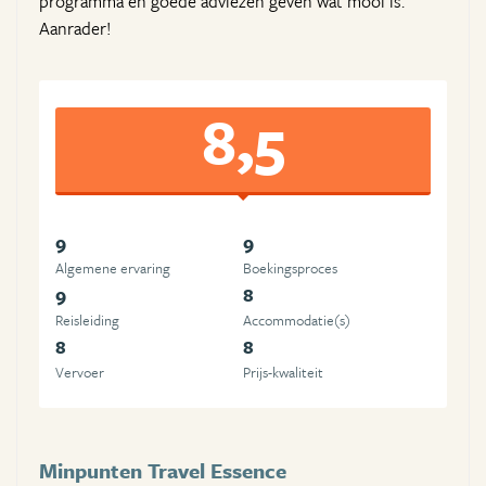
programma en goede adviezen geven wat mooi is.
Aanrader!
8,5
9
9
Algemene ervaring
Boekingsproces
9
8
Reisleiding
Accommodatie(s)
8
8
Vervoer
Prijs-kwaliteit
Minpunten Travel Essence