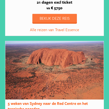
21 dagen
excl ticket
€ 5750
va
BEKIJK DEZE REIS
Alle reizen van Travel Essence
5 weken van Sydney naar de Red Centre en het
tropische noorden