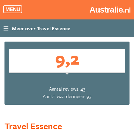
Australie
.nl
MENU
9,2
Aantal reviews: 43
Aantal waarderingen: 93
Travel Essence