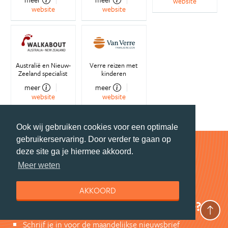
website
website
website
Australië en Nieuw-
Verre reizen met
Zeeland specialist
kinderen
meer
meer
website
website
Ook wij gebruiken cookies voor een optimale
gebruikerservaring. Door verder te gaan op
deze site ga je hiermee akkoord.
Meer weten
Stay tuned
AKKOORD
Wil jij elke maand naar Australië?
Schrijf je in voor de maandelijkse nieuwsbrief