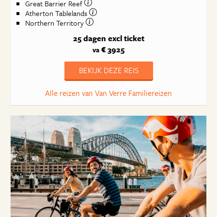
Great Barrier Reef
Atherton Tablelands
Northern Territory
25 dagen
excl ticket
€ 3925
va
BEKIJK DEZE REIS
Alle reizen van Van Verre Familiereizen