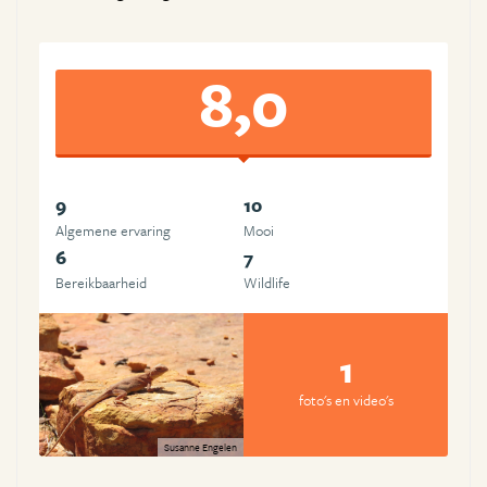
8,0
9
10
Algemene ervaring
Mooi
6
7
Bereikbaarheid
Wildlife
1
foto's en video's
Susanne Engelen