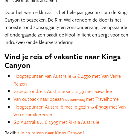
en 's avonds flink afkoelen.
Door het warme klimaat is het hele jaar geschikt om de Kings
Canyon te bezoeken. De Rim Walk rondom de kloof is het
mooiste rond zonsopgang- en zonsondergang. De opgaande
of ondergaande zon baadt de kloof in licht en zorgt voor een
indrukwekkende kleurverandering.
Vind je reis of vakantie naar Kings
Canyon
Hoogtepunten van Australië
€ 4550 met Van Verre
va
Reizen
Groepsrondreis Australië
€ 7239 met Sawadee
va
Van outback naar oceaan
met Travelhome
op aanvraag
Hoogtepunten Australië met je gezin
€ 3925 met Van
va
Verre Familiereizen
Go Australia
€ 2995 met Riksja Australie
va
Bekijk
alle 29 reizen naar Kings Canyon
!