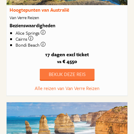
Hoogtepunten van Australië
Van Verre Reizen
Bezienswaardigheden
Alice Springs
Cairns
Bondi Beach
17 dagen
excl ticket
€ 4550
va
BEKIJK DEZE REIS
Alle reizen van Van Verre Reizen