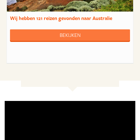
Wij hebben
121 reizen
gevonden naar Australie
BEKIJKEN