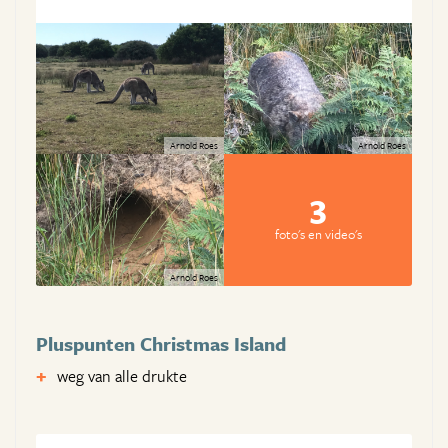
Arnold Roes
Arnold Roes
3
foto's en video's
Arnold Roes
Pluspunten Christmas Island
weg van alle drukte