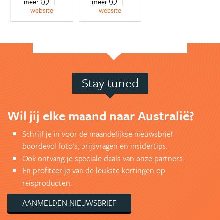
meer
meer
website
website
Stay tuned
Wil jij elke maand naar Australië?
Schrijf je in voor de maandelijkse nieuwsbrief
boordevol foto's, prijsvragen en insidertips.
Ook ontvang je speciale deals van onze partners.
En profiteer je van de leukste kortingen op
reisproducten.
AANMELDEN NIEUWSBRIEF