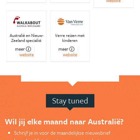
website
Australië en Nieuw-
Verre reizen met
Zeeland specialist
kinderen
meer
meer
website
website
Stay tuned
Wil jij elke maand naar Australië?
Schrijf je in voor de maandelijkse nieuwsbrief