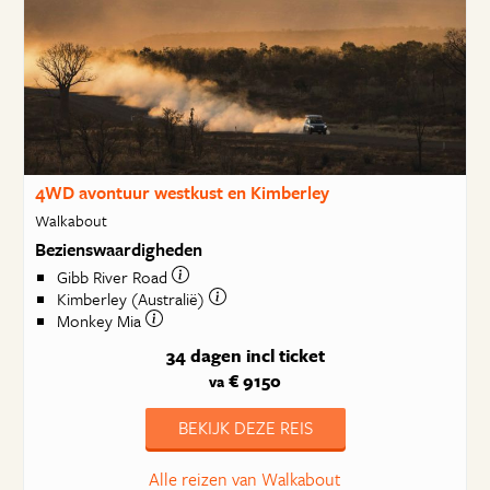
4WD avontuur westkust en Kimberley
Walkabout
Bezienswaardigheden
Gibb River Road
Kimberley (Australië)
Monkey Mia
34 dagen
incl ticket
€ 9150
va
BEKIJK DEZE REIS
Alle reizen van Walkabout