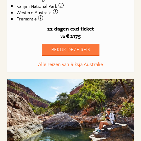
Karijini National Park
Western Australia
Fremantle
22 dagen
excl ticket
€ 2175
va
BEKIJK DEZE REIS
Alle reizen van Riksja Australie