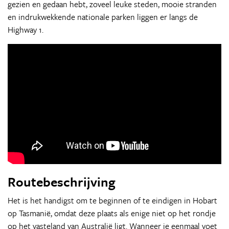
gezien en gedaan hebt, zoveel leuke steden, mooie stranden
en indrukwekkende nationale parken liggen er langs de
Highway 1.
Routebeschrijving
Het is het handigst om te beginnen of te eindigen in Hobart
op Tasmanië, omdat deze plaats als enige niet op het rondje
op het vasteland van Australië ligt. Wanneer je eenmaal voet