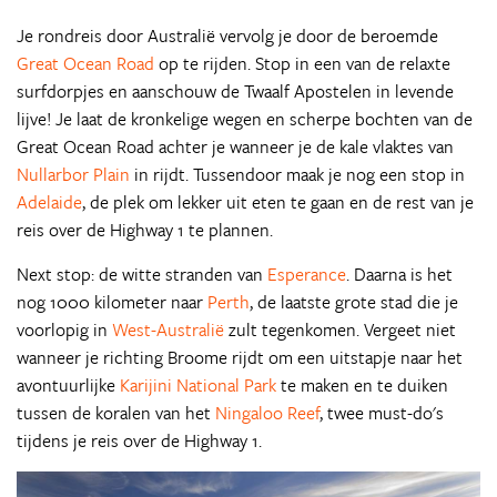
Je rondreis door Australië vervolg je door de beroemde
Great Ocean Road
op te rijden. Stop in een van de relaxte
surfdorpjes en aanschouw de Twaalf Apostelen in levende
lijve! Je laat de kronkelige wegen en scherpe bochten van de
Great Ocean Road achter je wanneer je de kale vlaktes van
Nullarbor Plain
in rijdt. Tussendoor maak je nog een stop in
Adelaide
, de plek om lekker uit eten te gaan en de rest van je
reis over de Highway 1 te plannen.
Next stop: de witte stranden van
Esperance
. Daarna is het
nog 1000 kilometer naar
Perth
, de laatste grote stad die je
voorlopig in
West-Australië
zult tegenkomen. Vergeet niet
wanneer je richting Broome rijdt om een uitstapje naar het
avontuurlijke
Karijini National Park
te maken en te duiken
tussen de koralen van het
Ningaloo Reef
, twee must-do's
tijdens je reis over de Highway 1.