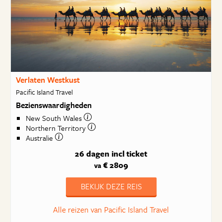
Verlaten Westkust
Pacific Island Travel
Bezienswaardigheden
New South Wales
Northern Territory
Australie
26 dagen
incl ticket
€ 2809
va
BEKIJK DEZE REIS
Alle reizen van Pacific Island Travel