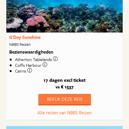
G'Day Sunshine
NBBS Reizen
Bezienswaardigheden
Atherton Tablelands
Coffs Harbour
Cairns
17 dagen
excl ticket
€ 1537
va
BEKIJK DEZE REIS
Alle reizen van NBBS Reizen