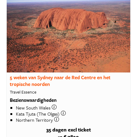
5 weken van Sydney naar de Red Centre en het
tropische noorden
Travel Essence
Bezienswaardigheden
New South Wales
Kata Tjuta (The Olgas)
Northern Territory
35 dagen
excl ticket
€ 7820