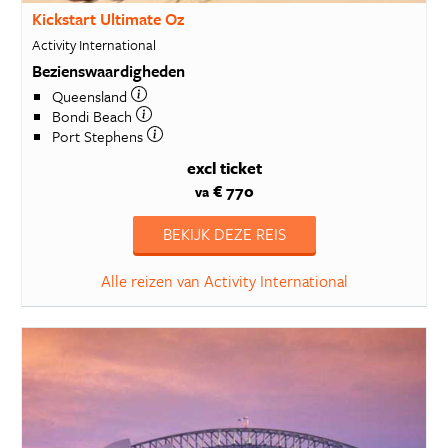
Kickstart Ultimate Oz
Activity International
Bezienswaardigheden
Queensland
Bondi Beach
Port Stephens
excl ticket
€ 770
va
BEKIJK DEZE REIS
Alle reizen van Activity International