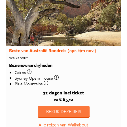
Beste van Australië Rondreis (apr. t/m nov.)
Walkabout
Bezienswaardigheden
Cairns
Sydney Opera House
Blue Mountains
32 dagen
incl ticket
€ 6570
va
BEKIJK DEZE REIS
Alle reizen van Walkabout