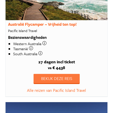
Australië Flycamper – Vrijheid ten top!
Pacific Island Travel
Bezienswaardigheden
Western Australia
Tasmanië
South Australia
27 dagen
incl ticket
€ 4438
va
BEKIJK DEZE REIS
Alle reizen van Pacific Island Travel