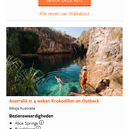
BEKIJK DEZE REIS
Alle reizen van Walkabout
Australië in 4 weken Krokodillen en Outback
Riksja Australie
Bezienswaardigheden
Alice Springs
Bundaberg