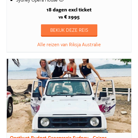
18 dagen
excl ticket
€ 2995
va
BEKIJK DEZE REIS
Alle reizen van Riksja Australie
Oostkust Budget Groepsreis Sydney - Cairns