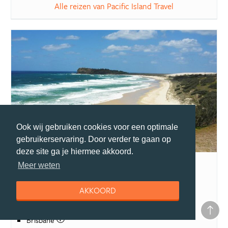
Alle reizen van Pacific Island Travel
Ook wij gebruiken cookies voor een optimale
gebruikerservaring. Door verder te gaan op
deze site ga je hiermee akkoord.
Eastcoast experience van Cairns naar Sydney
Meer weten
Travelhome
Bezienswaardigheden
AKKOORD
New South Wales
Sydney
Brisbane