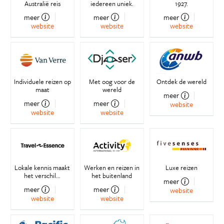
Australië reis
iedereen uniek.
1927.
meer
meer
meer
website
website
website
Individuele reizen op
Met oog voor de
Ontdek de wereld
maat
wereld
meer
meer
meer
website
website
website
Lokale kennis maakt
Werken en reizen in
Luxe reizen
het verschil...
het buitenland
meer
meer
meer
website
website
website