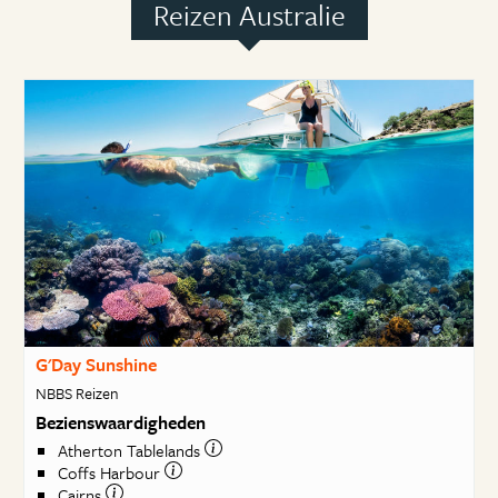
Reizen Australie
G'Day Sunshine
NBBS Reizen
Bezienswaardigheden
Atherton Tablelands
Coffs Harbour
Cairns