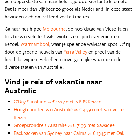
een oppervlakte van maar liefst 230.000 vierkante kilometer.
Dat is meer dan vijf keer zo groot als Nederland! In deze staat
bevinden zich ontzettend veel attracties.
Ga naar het hippe
Melbourne
, de hoofdstad van Victoria en
locatie van vele festivals, winkels en sportevenementen.
Bezoek
Warrnambool
, waar je spelende walvissen spot. Of rij
door de groene heuvels van
Yarra Valley
en proef van de
heerlijke wijnen. Beleef een onvergetelijke vakantie in de
diverse staten van Australië .
Vind je reis of vakantie naar
Australie
G'Day Sunshine
€ 1537 met NBBS Reizen
va
Hoogtepunten van Australië
€ 4550 met Van Verre
va
Reizen
Groepsrondreis Australië
€ 7199 met Sawadee
va
Backpacken van Sydney naar Cairns
€ 1345 met Oak
va