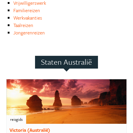
Vrijwilligerswerk
Familiereizen
Werkvakanties
Taalreizen
Jongerenreizen
Staten Australië
reisgids
Victoria (Australië)