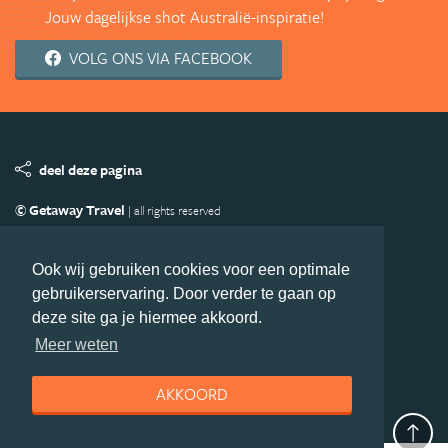
Jouw dagelijkse shot Australië-inspiratie!
VOLG ONS VIA FACEBOOK
deel deze pagina
© Getaway Travel
| all rights reserved
Adverteren
Handige Links
Algemene Voorwaarden
Copyright
Privacy statement
Disclaimer
Cookies
Ook wij gebruiken cookies voor een optimale
gebruikerservaring. Door verder te gaan op
Volg Australie.nl
deze site ga je hiermee akkoord.
Nieuwsbrief
Facebook
Meer weten
AKKOORD