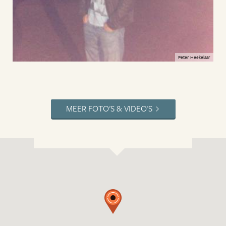
Peter Heekelaar
MEER FOTO'S & VIDEO'S