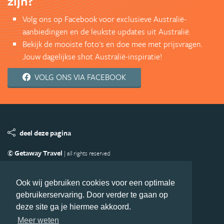
zijn?
Volg ons op Facebook voor exclusieve Australië-
aanbiedingen en de leukste updates uit Australië.
Bekijk de mooiste foto's en doe mee met prijsvragen.
Jouw dagelijkse shot Australië-inspiratie!
VOLG ONS VIA FACEBOOK
deel deze pagina
© Getaway Travel
| all rights reserved
Adverteren
Handige Links
Algemene Voorwaarden
Copyright
Privacy statement
Disclaimer
Cookies
Ook wij gebruiken cookies voor een optimale
gebruikerservaring. Door verder te gaan op
Volg Australie.nl
deze site ga je hiermee akkoord.
Nieuwsbrief
Facebook
Meer weten