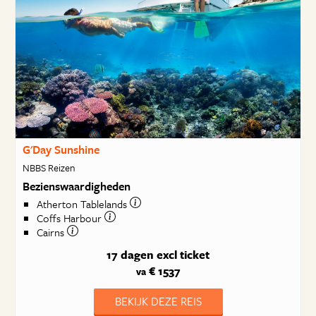
G'Day Sunshine
NBBS Reizen
Bezienswaardigheden
Atherton Tablelands
Coffs Harbour
Cairns
17 dagen
excl ticket
€ 1537
va
BEKIJK DEZE REIS