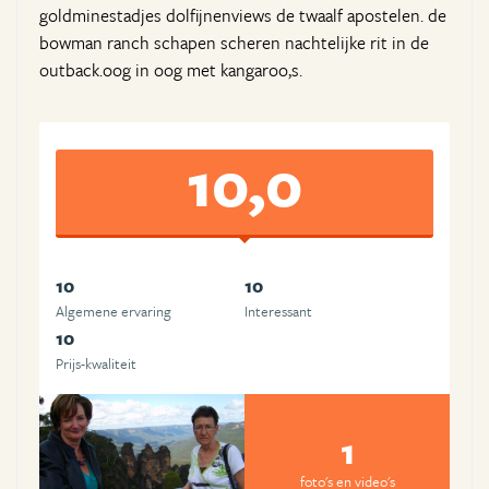
goldminestadjes dolfijnenviews de twaalf apostelen. de
bowman ranch schapen scheren nachtelijke rit in de
outback.oog in oog met kangaroo,s.
10,0
10
10
Algemene ervaring
Interessant
10
Prijs-kwaliteit
1
foto's en video's