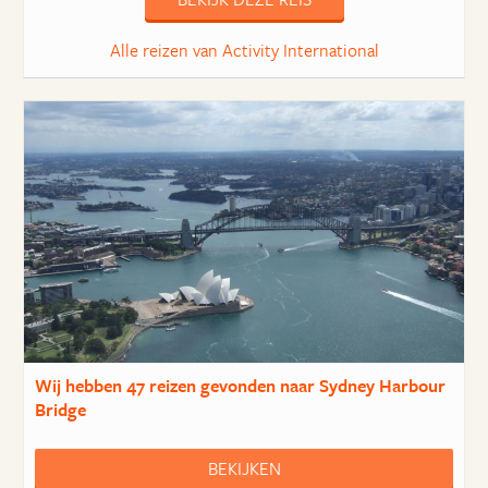
Alle reizen van Activity International
Wij hebben
47 reizen
gevonden naar Sydney Harbour
Bridge
BEKIJKEN