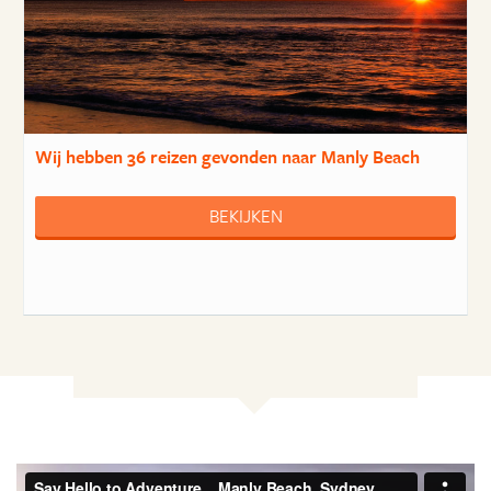
Wij hebben
36 reizen
gevonden naar Manly Beach
BEKIJKEN