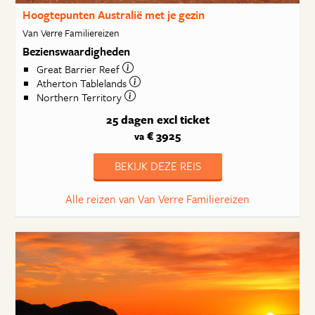
Hoogtepunten Australië met je gezin
Van Verre Familiereizen
Bezienswaardigheden
Great Barrier Reef
Atherton Tablelands
Northern Territory
25 dagen
excl ticket
€ 3925
va
BEKIJK DEZE REIS
Alle reizen van Van Verre Familiereizen