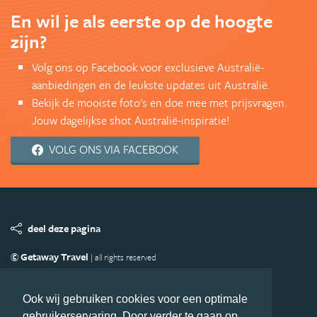
En wil je als eerste op de hoogte
zijn?
Volg ons op Facebook voor exclusieve Australië-
aanbiedingen en de leukste updates uit Australië.
Bekijk de mooiste foto's en doe mee met prijsvragen.
Jouw dagelijkse shot Australië-inspiratie!
VOLG ONS VIA FACEBOOK
deel deze pagina
© Getaway Travel
| all rights reserved
Adverteren
Handige Links
Algemene Voorwaarden
Copyright
Privacy statement
Disclaimer
Cookies
Ook wij gebruiken cookies voor een optimale
gebruikerservaring. Door verder te gaan op