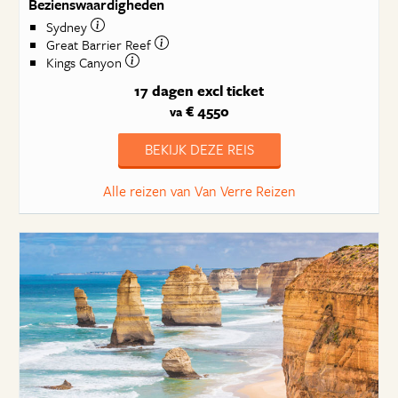
Bezienswaardigheden
Sydney
Great Barrier Reef
Kings Canyon
17 dagen
excl ticket
€ 4550
va
BEKIJK DEZE REIS
Alle reizen van Van Verre Reizen