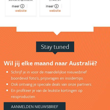
meer
meer
website
website
Stay tuned
Wil jij elke maand naar Australië?
Schrijf je in voor de maandelijkse nieuwsbrief
boordevol foto's, prijsvragen en insidertips.
Ook ontvang je speciale deals van onze partners.
En profiteer je van de leukste kortingen op
reisproducten.
AANMELDEN NIEUWSBRIEF