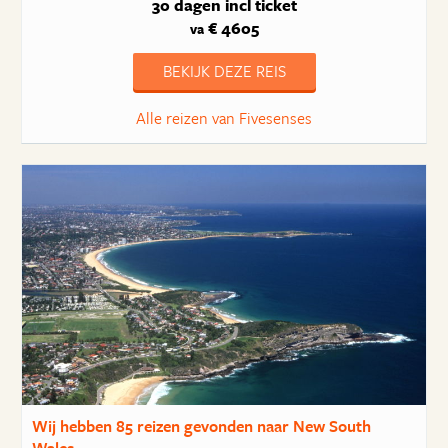
30 dagen
incl ticket
€ 4605
va
BEKIJK DEZE REIS
Alle reizen van Fivesenses
Wij hebben
85 reizen
gevonden naar New South