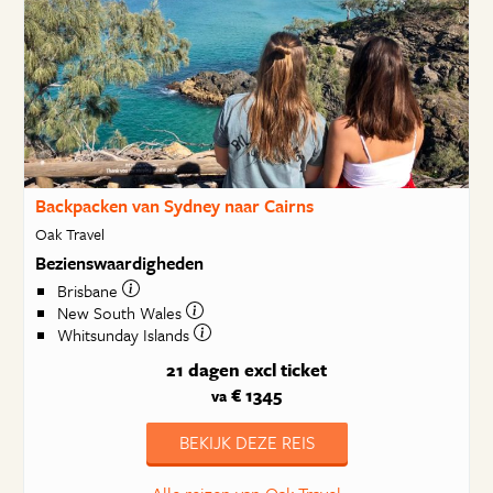
Backpacken van Sydney naar Cairns
Oak Travel
Bezienswaardigheden
Brisbane
New South Wales
Whitsunday Islands
21 dagen
excl ticket
€ 1345
va
BEKIJK DEZE REIS