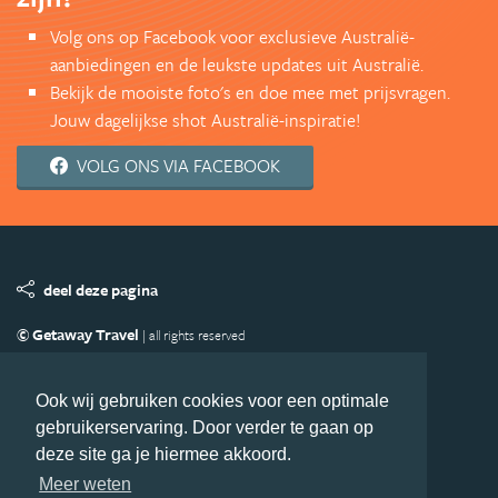
Volg ons op Facebook voor exclusieve Australië-
aanbiedingen en de leukste updates uit Australië.
Bekijk de mooiste foto's en doe mee met prijsvragen.
Jouw dagelijkse shot Australië-inspiratie!
VOLG ONS VIA FACEBOOK
deel deze pagina
© Getaway Travel
| all rights reserved
Adverteren
Handige Links
Algemene Voorwaarden
Copyright
Privacy statement
Disclaimer
Cookies
Ook wij gebruiken cookies voor een optimale
gebruikerservaring. Door verder te gaan op
Volg Australie.nl
deze site ga je hiermee akkoord.
Nieuwsbrief
Facebook
Meer weten