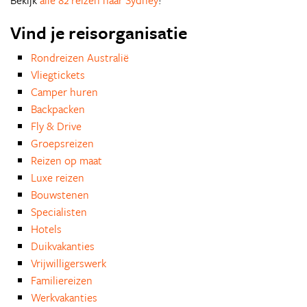
Bekijk
alle 82 reizen naar Sydney
!
Vind je reisorganisatie
Rondreizen Australië
Vliegtickets
Camper huren
Backpacken
Fly & Drive
Groepsreizen
Reizen op maat
Luxe reizen
Bouwstenen
Specialisten
Hotels
Duikvakanties
Vrijwilligerswerk
Familiereizen
Werkvakanties