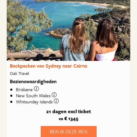
Backpacken van Sydney naar Cairns
Oak Travel
Bezienswaardigheden
Brisbane
New South Wales
Whitsunday Islands
21 dagen
excl ticket
€ 1345
va
BEKIJK DEZE REIS