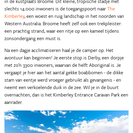
in de kustplaats Broome. Dit kleine, tropische stadje met
slechts 14.000 inwoners is de toegangspoort naar
The
Kimberley
, een woest en ruig landschap in het noorden van
Western Australia. Broome heeft zelf ook een trekpleister:
een prachtig strand, waar een ritje op een kameel tijdens
zonsondergang een must is.
Na een dagje acclimatiseren haal je de camper op. Het
avontuur kan beginnen! Je eerste stop is Derby, een dorpje
met zo’n 3300 inwoners, waarvan de helft Aboriginal is. Je
vergaapt je hier aan het aantal gekke boabbomen - de dikke
stam van eentje werd vroeger gebruikt als gevangenis - en
neemt een verkoelende duik in de zee. Wil je in de buurt
overnachten, dan is het Kimberley Entrance Caravan Park een
aanrader.