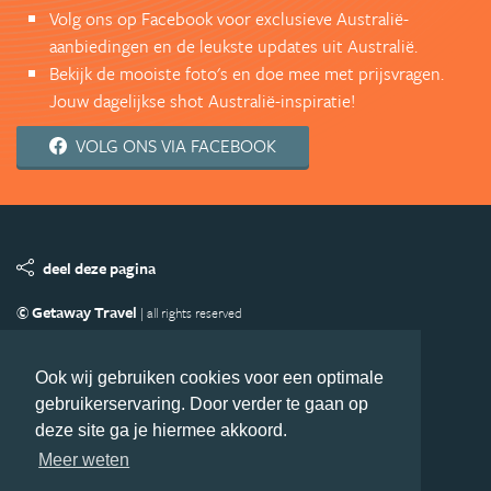
Volg ons op Facebook voor exclusieve Australië-
aanbiedingen en de leukste updates uit Australië.
Bekijk de mooiste foto's en doe mee met prijsvragen.
Jouw dagelijkse shot Australië-inspiratie!
VOLG ONS VIA FACEBOOK
deel deze pagina
© Getaway Travel
| all rights reserved
Adverteren
Handige Links
Algemene Voorwaarden
Copyright
Privacy statement
Disclaimer
Cookies
Ook wij gebruiken cookies voor een optimale
gebruikerservaring. Door verder te gaan op
Volg Australie.nl
deze site ga je hiermee akkoord.
Nieuwsbrief
Facebook
Meer weten