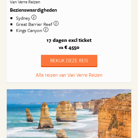
Van Verre Reizen
Bezienswaardigheden
Sydney
Great Barrier Reef
Kings Canyon
17 dagen
excl ticket
€ 4550
va
BEKIJK DEZE REIS
Alle reizen van Van Verre Reizen