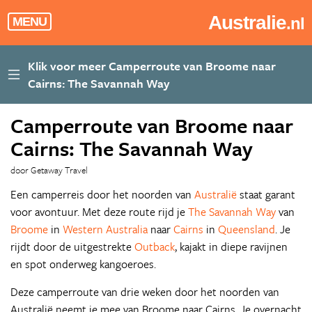
Australie
.nl
MENU
Camperroute van Broome naar
Cairns: The Savannah Way
door Getaway Travel
Een camperreis door het noorden van
Australië
staat garant
voor avontuur. Met deze route rijd je
The Savannah Way
van
Broome
in
Western Australia
naar
Cairns
in
Queensland
. Je
rijdt door de uitgestrekte
Outback
, kajakt in diepe ravijnen
en spot onderweg kangoeroes.
Deze camperroute van drie weken door het noorden van
Australië neemt je mee van Broome naar Cairns. Je overnacht