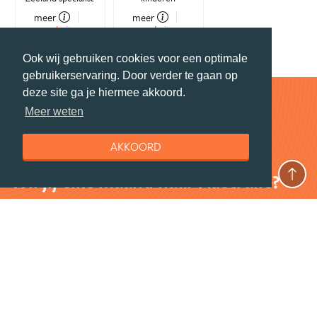
meer
meer
website
website
Ook wij gebruiken cookies voor een optimale
gebruikerservaring. Door verder te gaan op
deze site ga je hiermee akkoord.
Meer weten
Stay tuned
AKKOORD
Wil jij elke maand naar Australië?
Schrijf je in voor de maandelijkse nieuwsbrief
boordevol foto's, prijsvragen en insidertips.
Ook ontvang je speciale deals van onze partners.
En profiteer je van de leukste kortingen op
reisproducten.
AANMELDEN NIEUWSBRIEF