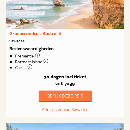
Groepsrondreis Australië
Sawadee
Bezienswaardigheden
Fremantle
Rottnest Island
Cairns
30 dagen
incl ticket
€ 7239
va
BEKIJK DEZE REIS
Alle reizen van Sawadee