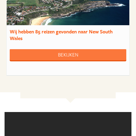
Wij hebben
85 reizen
gevonden naar New South
Wales
BEKIJKEN