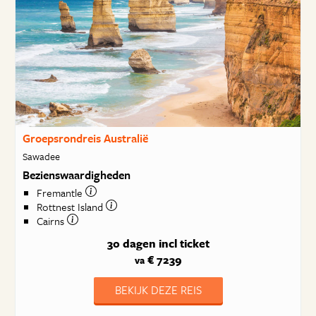
Groepsrondreis Australië
Sawadee
Bezienswaardigheden
Fremantle
Rottnest Island
Cairns
30 dagen
incl ticket
€ 7239
va
BEKIJK DEZE REIS