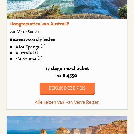
Hoogtepunten van Australië
Van Verre Reizen
Bezienswaardigheden
Alice Springs
Australie
Melbourne
17 dagen
excl ticket
€ 4550
va
BEKIJK DEZE REIS
Alle reizen van Van Verre Reizen