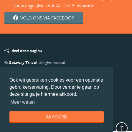
Jouw dagelijkse shot Australië-inspiratie!
VOLG ONS VIA FACEBOOK
deel deze pagina
© Getaway Travel
| all rights reserved
Adverteren
Handige Links
Algemene Voorwaarden
Copyright
Privacy statement
Disclaimer
Cookies
Ook wij gebruiken cookies voor een optimale
gebruikerservaring. Door verder te gaan op
Volg Australie.nl
deze site ga je hiermee akkoord.
Nieuwsbrief
Facebook
Meer weten
AKKOORD