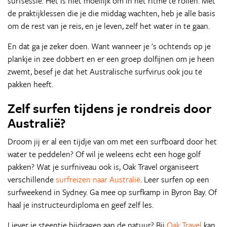
surfsessie. Het is niet moeilijk om in het ritme te rollen. Met
de praktijklessen die je die middag wachten, heb je alle basis
om de rest van je reis, en je leven, zelf het water in te gaan.
En dat ga je zeker doen. Want wanneer je 's ochtends op je
plankje in zee dobbert en er een groep dolfijnen om je heen
zwemt, besef je dat het Australische surfvirus ook jou te
pakken heeft.
Zelf surfen tijdens je rondreis door
Australië?
Droom jij er al een tijdje van om met een surfboard door het
water te peddelen? Of wil je weleens echt een hoge golf
pakken? Wat je surfniveau ook is, Oak Travel organiseert
verschillende
surfreizen naar Australië
. Leer surfen op een
surfweekend in Sydney. Ga mee op surfkamp in Byron Bay. Of
haal je instructeurdiploma en geef zelf les.
Liever je steentje bijdragen aan de natuur? Bij
Oak Travel
kan