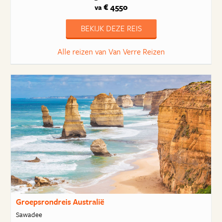
€ 4550
va
BEKIJK DEZE REIS
Alle reizen van Van Verre Reizen
Groepsrondreis Australië
Sawadee