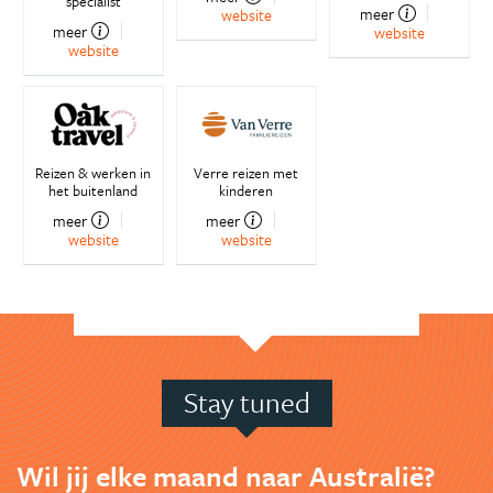
specialist
meer
website
meer
website
website
Reizen & werken in
Verre reizen met
het buitenland
kinderen
meer
meer
website
website
Stay tuned
Wil jij elke maand naar Australië?