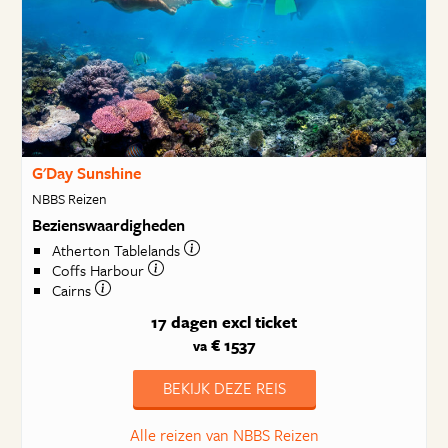
G'Day Sunshine
NBBS Reizen
Bezienswaardigheden
Atherton Tablelands
Coffs Harbour
Cairns
17 dagen
excl ticket
€ 1537
va
BEKIJK DEZE REIS
Alle reizen van NBBS Reizen