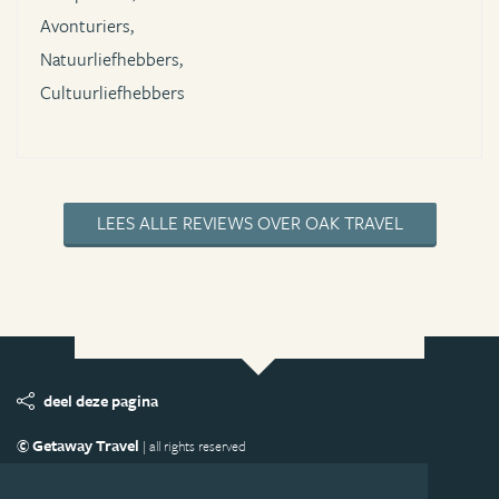
Avonturiers,
Natuurliefhebbers,
Cultuurliefhebbers
LEES ALLE REVIEWS OVER OAK TRAVEL
deel deze pagina
© Getaway Travel
| all rights reserved
Adverteren
Handige Links
Algemene Voorwaarden