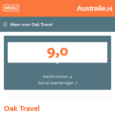
Australie
.nl
MENU
9,0
Aantal reviews: 4
Aantal waarderingen: 7
Oak Travel