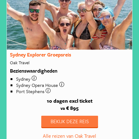
Sydney Explorer Groepsreis
Oak Travel
Bezienswaardigheden
Sydney
Sydney Opera House
Port Stephens
10 dagen
excl ticket
€ 895
va
BEKIJK DEZE REIS
Alle reizen van Oak Travel