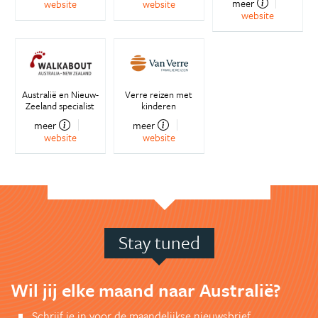
meer
website
website
website
Australië en Nieuw-
Verre reizen met
Zeeland specialist
kinderen
meer
meer
website
website
Stay tuned
Wil jij elke maand naar Australië?
Schrijf je in voor de maandelijkse nieuwsbrief