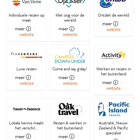
Individuele reizen op
Met oog voor de
Ontdek de wereld
maat
wereld
meer
meer
meer
website
website
website
Luxe reizen
Come and say g'day!
Werken en reizen in
het buitenland
meer
meer
meer
website
website
website
Lokale kennis maakt
Reizen & werken in
Australië, Nieuw-
het verschil...
het buitenland
Zeeland & Pacific
specialist
meer
meer