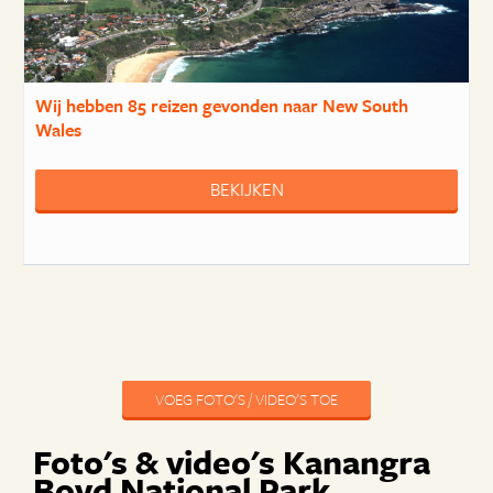
Wij hebben
85 reizen
gevonden naar New South
Wales
BEKIJKEN
VOEG FOTO'S / VIDEO'S TOE
Foto's & video's Kanangra
Boyd National Park