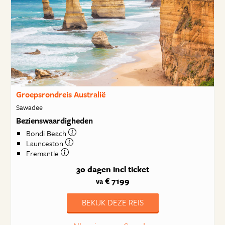
Groepsrondreis Australië
Sawadee
Bezienswaardigheden
Bondi Beach
Launceston
Fremantle
30 dagen
incl ticket
€ 7199
va
BEKIJK DEZE REIS