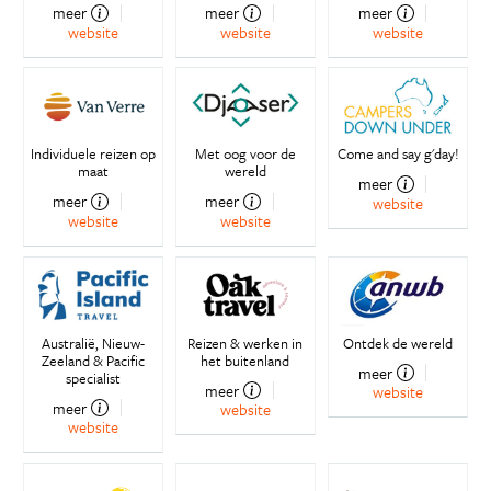
meer
meer
meer
website
website
website
Individuele reizen op
Met oog voor de
Come and say g'day!
maat
wereld
meer
meer
meer
website
website
website
Australië, Nieuw-
Reizen & werken in
Ontdek de wereld
Zeeland & Pacific
het buitenland
meer
specialist
meer
website
meer
website
website