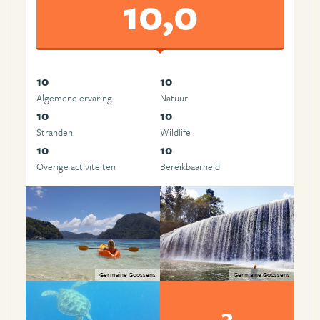
10,0
10
10
Algemene ervaring
Natuur
10
10
Stranden
Wildlife
10
10
Overige activiteiten
Bereikbaarheid
Germaine Goossens
Germaine Goossens
3