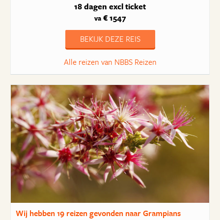
18 dagen
excl ticket
€ 1547
va
BEKIJK DEZE REIS
Alle reizen van NBBS Reizen
Wij hebben
19 reizen
gevonden naar Grampians