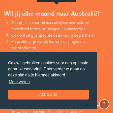
Wil jij elke maand naar Australië?
Schrijf je in voor de maandelijkse nieuwsbrief
boordevol foto's, prijsvragen en insidertips.
Ook ontvang je speciale deals van onze partners.
En profiteer je van de leukste kortingen op
reisproducten.
AANMELDEN NIEUWSBRIEF
Ook wij gebruiken cookies voor een optimale
gebruikerservaring. Door verder te gaan op
En wil je als eerste op de hoogte
deze site ga je hiermee akkoord.
zijn?
Meer weten
Volg ons op Facebook voor exclusieve Australië-
AKKOORD
aanbiedingen en de leukste updates uit Australië.
Bekijk de mooiste foto's en doe mee met prijsvragen.
Jouw dagelijkse shot Australië-inspiratie!