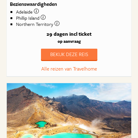
Bezienswaardigheden
Adelaide
Phillip Island
Northern Territory
29 dagen
incl ticket
op aanvraag
BEKIJK DEZE REIS
Alle reizen van Travelhome