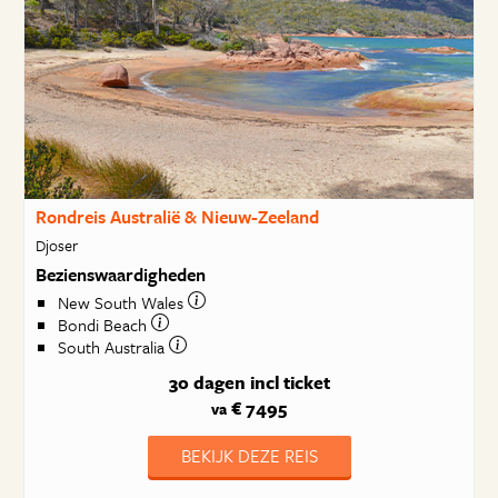
Rondreis Australië & Nieuw-Zeeland
Djoser
Bezienswaardigheden
New South Wales
Bondi Beach
South Australia
30 dagen
incl ticket
€ 7495
va
BEKIJK DEZE REIS