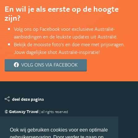
En wil je als eerste op de hoogte
zijn?
Volg ons op Facebook voor exclusieve Australië-
aanbiedingen en de leukste updates uit Australië.
Bekijk de mooiste foto's en doe mee met prijsvragen.
Jouw dagelijkse shot Australië-inspiratie!
VOLG ONS VIA FACEBOOK
deel deze pagina
© Getaway Travel
| all rights reserved
Adverteren
Handige Links
Algemene Voorwaarden
Copyright
Privacy statement
Disclaimer
Cookies
Ook wij gebruiken cookies voor een optimale
gebruikerservaring. Door verder te gaan op