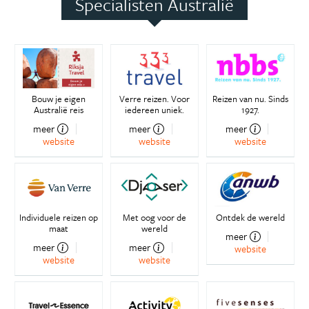
Specialisten Australië
Bouw je eigen
Verre reizen. Voor
Reizen van nu. Sinds
Australië reis
iedereen uniek.
1927.
meer
meer
meer
website
website
website
Individuele reizen op
Met oog voor de
Ontdek de wereld
maat
wereld
meer
meer
meer
website
website
website