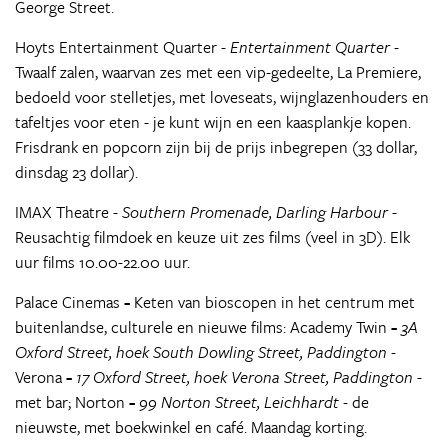
George Street.
Hoyts Entertainment Quarter -
Entertainment Quarter
-
Twaalf zalen, waarvan zes met een vip-gedeelte, La Premiere,
bedoeld voor stelletjes, met loveseats, wijnglazenhouders en
tafeltjes voor eten - je kunt wijn en een kaasplankje kopen.
Frisdrank en popcorn zijn bij de prijs inbegrepen (33 dollar,
dinsdag 23 dollar).
IMAX Theatre -
Southern Promenade, Darling Harbour
-
Reusachtig filmdoek en keuze uit zes films (veel in 3D). Elk
uur films 10.00-22.00 uur.
Palace Cinemas
-
Keten van bioscopen in het centrum met
buitenlandse, culturele en nieuwe films: Academy Twin
-
3A
Oxford Street, hoek South Dowling Street, Paddington
-
Verona
-
17 Oxford Street, hoek Verona Street, Paddington
-
met bar; Norton
-
99 Norton Street, Leichhardt
- de
nieuwste, met boekwinkel en café. Maandag korting.