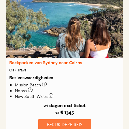
Backpacken van Sydney naar Cairns
Oak Travel
Bezienswaardigheden
Mission Beach
Noosa
New South Wales
21 dagen
excl ticket
€ 1345
va
BEKIJK DEZE REIS