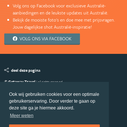
Volg ons op Facebook voor exclusieve Australië-
aanbiedingen en de leukste updates uit Australië.
Bekijk de mooiste foto's en doe mee met prijsvragen.
Jouw dagelijkse shot Australië-inspiratie!
VOLG ONS VIA FACEBOOK
deel deze pagina
© Getaway Travel
| all rights reserved
Adverteren
Handige Links
Algemene Voorwaarden
Ook wij gebruiken cookies voor een optimale
Copyright
Privacy statement
Disclaimer
Cookies
gebruikerservaring. Door verder te gaan op
Volg Australie.nl
deze site ga je hiermee akkoord.
Nieuwsbrief
Facebook
Meer weten