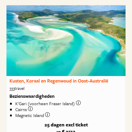
Kusten, Koraal en Regenwoud in Oost-Australië
333travel
Bezienswaardigheden
K'Gari (voorheen Fraser Island)
Cairns
Magnetic Island
25 dagen
excl ticket
€ 2512
va