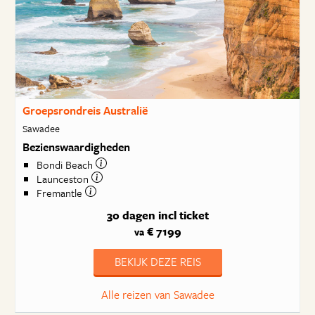
Groepsrondreis Australië
Sawadee
Bezienswaardigheden
Bondi Beach
Launceston
Fremantle
30 dagen
incl ticket
€ 7199
va
BEKIJK DEZE REIS
Alle reizen van Sawadee