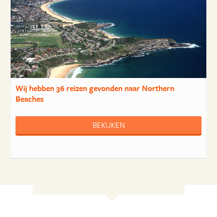
Wij hebben
36 reizen
gevonden naar Northern
Beaches
BEKIJKEN