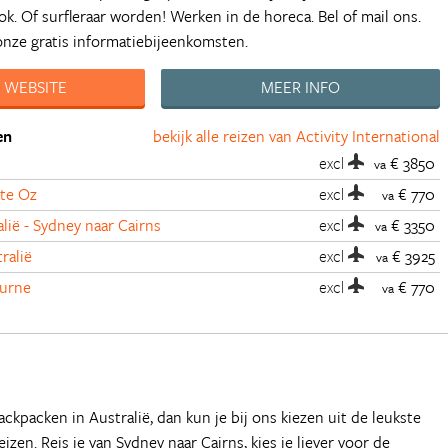
ok. Of surfleraar worden! Werken in de horeca. Bel of mail ons.
onze gratis informatiebijeenkomsten.
 WEBSITE
MEER INFO
en
bekijk alle reizen van Activity International
excl
€ 3850
va
ate Oz
excl
€ 770
va
lië - Sydney naar Cairns
excl
€ 3350
va
ralië
excl
€ 3925
va
ourne
excl
€ 770
va
ackpacken in Australië, dan kun je bij ons kiezen uit de leukste
en. Reis je van Sydney naar Cairns, kies je liever voor de