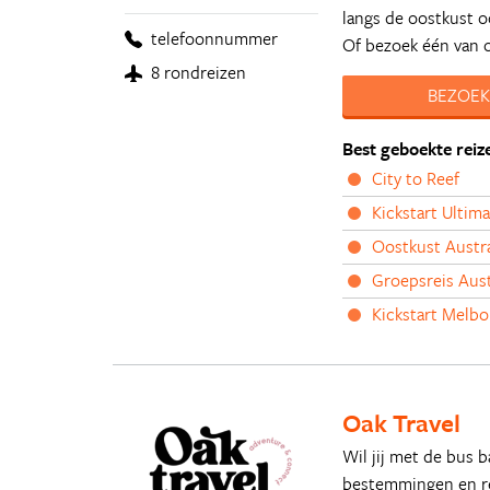
langs de oostkust o
telefoonnummer
Of bezoek één van 
8 rondreizen
BEZOEK
Best geboekte reiz
City to Reef
Kickstart Ultim
Oostkust Austra
Groepsreis Aust
Kickstart Melb
Oak Travel
Wil jij met de bus b
bestemmingen en reiz