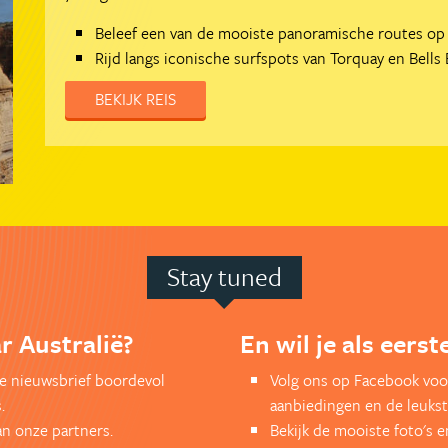
Beleef een van de mooiste panoramische routes op 
Rijd langs iconische surfspots van Torquay en Bells
BEKIJK REIS
Stay tuned
r Australië?
En wil je als eers
kse nieuwsbrief boordevol
Volg ons op Facebook voor
.
aanbiedingen en de leukst
an onze partners.
Bekijk de mooiste foto's 