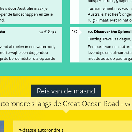
Riksja Australie
5 dagen
reis door Australië maak je
Tasmanië heet niet voor 
opende landschappen en zie je
Australië: het heeft ong
nd.
ruig klimaat. Met 19 nati
gletsjers en uitgestrekte 
10
€ 840
uto
10. Discover the Splend
va
Tenzing Travel
22 dagen
ijvend afkoelen in een waterpoel,
Een parel van een autorei
el terwijl je een didgeridoo
levendige en culinaire st
 je de beroemdste rots op aarde
met de auto op pad te ga
ergang.
zuidkust aan te doen.
Reis van de maand
utorondreis langs de Great Ocean Road -
va
7-daagse autorondreis