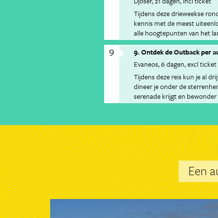
Djoser
21 dagen
incl ticket
Tijdens deze drieweekse rond
kennis met de meest uiteenl
alle hoogtepunten van het la
9
9. Ontdek de Outback per a
Evaneos
6 dagen
excl ticket
Tijdens deze reis kun je al dr
dineer je onder de sterrenhem
serenade krijgt en bewonder
bij zonsopkomst en zonsond
Een a