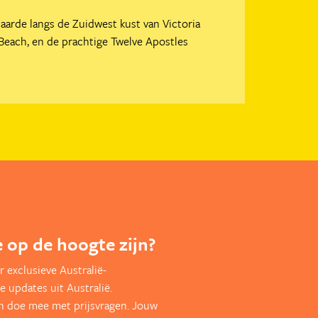
aarde langs de Zuidwest kust van Victoria
 Beach, en de prachtige Twelve Apostles
te op de hoogte zijn?
 exclusieve Australië-
e updates uit Australië.
en doe mee met prijsvragen. Jouw