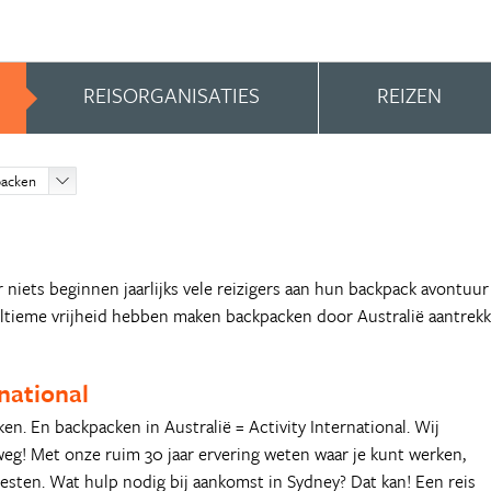
REISORGANISATIES
REIZEN
packen
or niets beginnen jaarlijks vele reizigers aan hun backpack avontu
tieme vrijheid hebben maken backpacken door Australië aantrekke
rnational
en. En backpacken in Australië = Activity International. Wij
eg! Met onze ruim 30 jaar ervering weten waar je kunt werken,
eesten. Wat hulp nodig bij aankomst in Sydney? Dat kan! Een reis