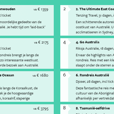
2
€ 1359
egenwouden
2. The Ultimate East Co
va
l ticket
Tenzing Travel
31 dagen
 noordelijke gedeelte van de
Een schitterende autorei
ië. Je hebt tijd om ‘laid-back’
oostkust van Australië. U
acclimatiseren in Sydney,
Mountains, de wijngebied
4
€ 2175
4. Go Australia
paradijselijke stranden 
va
regenwoud van Lamington
l ticket
Riksja Australie
18 dagen
zonnigste stad van Austra
ondreis brengt je langs de
Ervaar de highlights van
zo interessante westkust.
rondreis. Reis met een k
erde bezoek aan Australië.
slaapt onder de sterren 
leert over Aboriginals.
6
€ 1680
he Oceaan
6. Rondreis Australië
va
Djoser
28 dagen
incl tic
is langs de Koraalkust, de
Deze fantastische reis me
dek je de hoogwaardige
cultuur van de Aboriginals
 koraalrif, slaperige
afhankelijk per vertrekd
nale parken.
8
€ 3795
8. Tasmanië-selfdrive
va