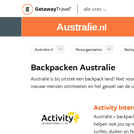
alle sites
Getaway
Travel
©
Australie
.nl
Australie.nl
Reisorganisaties
Back
Backpacken Australie
Australië is bij uitstek een backpack land! Niet vo
nieuwe mensen ontmoeten en het gevoel van de ul
Activity Inte
Australië = backpack
helpen ook jou op w
surfen, duiken en f