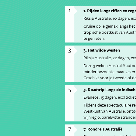
1
1. Rijden langs riffen en r
Riksja Australie
10 dagen
exc
Cruise op je gemak langs het
tropische oostkust van Austral
te genieten.
3
3. Het wilde westen
Riksja Australie
22 dagen
exc
Deze 3 weken Australië autor
minder bezochte maar zeker 
Geschikt voor je tweede of d
5
5. Roadtrip langs de Indisc
Evaneos
15 dagen
excl ticket
Tijdens deze spectaculaire re
Westkust van Australië, ont
wijnregio, parelwitte stranden,
vissersdorpjes en ruige natio
7
7. Rondreis Australië