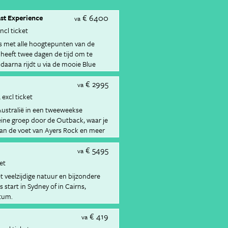
€ 6400
ast Experience
va
incl ticket
s met alle hoogtepunten van de
 heeft twee dagen de tijd om te
 daarna rijdt u via de mooie Blue
en van Hunter Valley, de
€ 2995
van Byron Bay en het betoverende
va
 National Park naar Brisbane, de
excl ticket
lië.
 Australië in een tweeweekse
leine groep door de Outback, waar je
aan de voet van Ayers Rock en meer
€ 5495
va
ket
t veelzijdige natuur en bijzondere
 start in Sydney of in Cairns,
atum.
€ 419
va