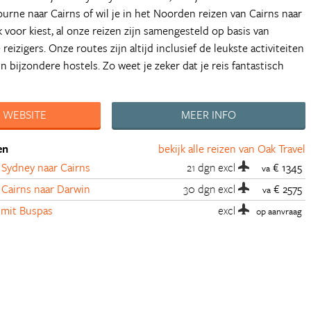
urne naar Cairns of wil je in het Noorden reizen van Cairns naar
 voor kiest, al onze reizen zijn samengesteld op basis van
reizigers. Onze routes zijn altijd inclusief de leukste activiteiten
 bijzondere hostels. Zo weet je zeker dat je reis fantastisch
 WEBSITE
MEER INFO
en
bekijk alle reizen van Oak Travel
 Sydney naar Cairns
21 dgn
excl
€ 1345
va
 Cairns naar Darwin
30 dgn
excl
€ 2575
va
mit Buspas
excl
op aanvraag