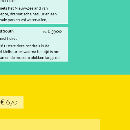
excl ticket
niets het Nieuw-Zeeland van
erepte, dramatische natuur en een
onale parken vol watervallen,
bergmeren, steelt het eiland je hart.
€ 5900
id South
va
incl ticket
s! U start deze rondreis in de
ad Melbourne, waarna het tijd is om
an en de mooiste plekken langs de
€ 670