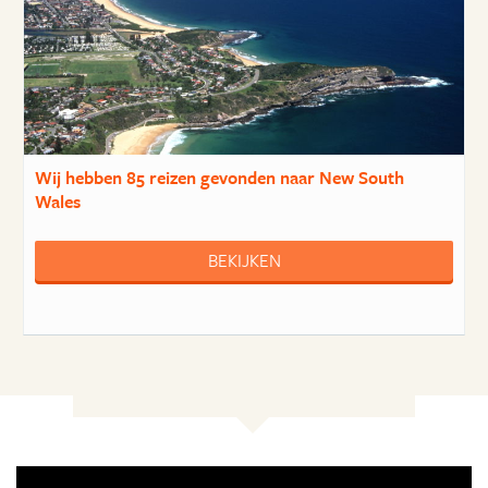
Wij hebben
85 reizen
gevonden naar New South
Wales
BEKIJKEN