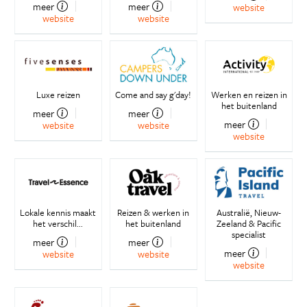
meer
meer
website
website
website
Luxe reizen
Come and say g'day!
Werken en reizen in
het buitenland
meer
meer
meer
website
website
website
Lokale kennis maakt
Reizen & werken in
Australië, Nieuw-
het verschil...
het buitenland
Zeeland & Pacific
specialist
meer
meer
meer
website
website
website