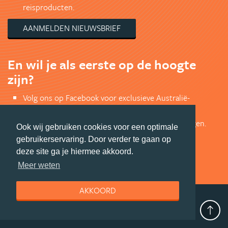
reisproducten.
AANMELDEN NIEUWSBRIEF
En wil je als eerste op de hoogte
zijn?
Volg ons op Facebook voor exclusieve Australië-
aanbiedingen en de leukste updates uit Australië.
Bekijk de mooiste foto's en doe mee met prijsvragen.
Ook wij gebruiken cookies voor een optimale
Jouw dagelijkse shot Australië-inspiratie!
gebruikerservaring. Door verder te gaan op
deze site ga je hiermee akkoord.
VOLG ONS VIA FACEBOOK
Meer weten
AKKOORD
deel deze pagina