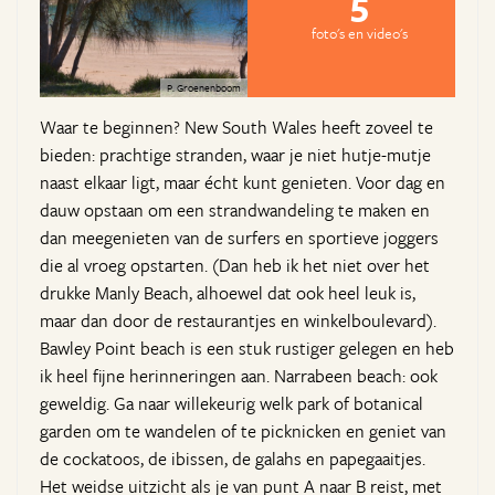
5
foto's en video's
P. Groenenboom
Waar te beginnen? New South Wales heeft zoveel te
bieden: prachtige stranden, waar je niet hutje-mutje
naast elkaar ligt, maar écht kunt genieten. Voor dag en
dauw opstaan om een strandwandeling te maken en
dan meegenieten van de surfers en sportieve joggers
die al vroeg opstarten. (Dan heb ik het niet over het
drukke Manly Beach, alhoewel dat ook heel leuk is,
maar dan door de restaurantjes en winkelboulevard).
Bawley Point beach is een stuk rustiger gelegen en heb
ik heel fijne herinneringen aan. Narrabeen beach: ook
geweldig. Ga naar willekeurig welk park of botanical
garden om te wandelen of te picknicken en geniet van
de cockatoos, de ibissen, de galahs en papegaaitjes.
Het weidse uitzicht als je van punt A naar B reist, met