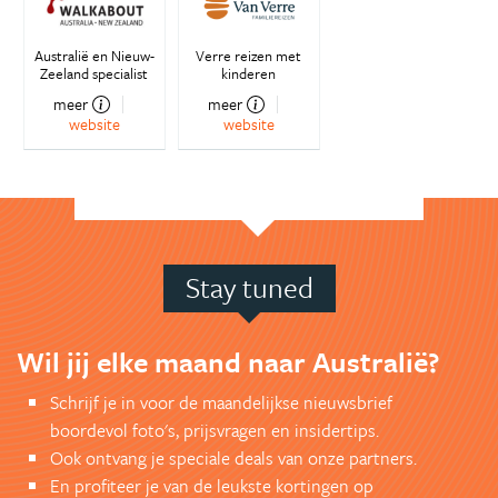
Australië en Nieuw-
Verre reizen met
Zeeland specialist
kinderen
meer
meer
website
website
Stay tuned
Wil jij elke maand naar Australië?
Schrijf je in voor de maandelijkse nieuwsbrief
boordevol foto's, prijsvragen en insidertips.
Ook ontvang je speciale deals van onze partners.
En profiteer je van de leukste kortingen op