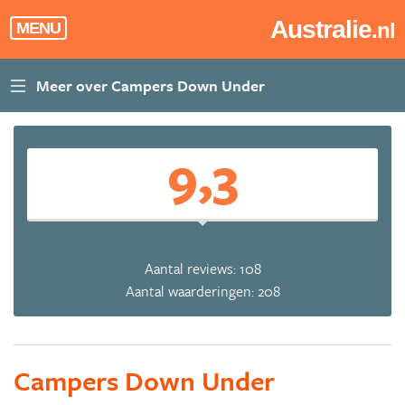
Australie
.nl
MENU
9,3
Aantal reviews: 108
Aantal waarderingen: 208
Campers Down Under