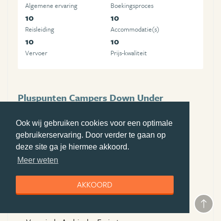
Algemene ervaring
Boekingsproces
10
10
Reisleiding
Accommodatie(s)
10
10
Vervoer
Prijs-kwaliteit
Pluspunten Campers Down Under
Persoonlijke begeleiding bij boeken camper
Ook wij gebruiken cookies voor een optimale
uitgebreide informatie over Australie/Tasmanie
gebruikerservaring. Door verder te gaan op
Persoonlijk contact
deze site ga je hiermee akkoord.
Meer weten
Minpunten Campers Down Under
geen
AKKOORD
Bezochte landen