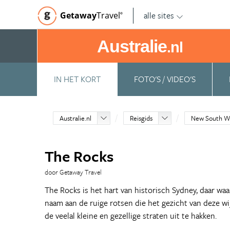
alle sites
Getaway
Travel
©
Australie
.nl
IN HET KORT
FOTO'S / VIDEO'S
Australie.nl
Reisgids
New South W
The Rocks
door Getaway Travel
The Rocks is het hart van historisch Sydney, daar waa
naam aan de ruige rotsen die het gezicht van deze w
de veelal kleine en gezellige straten uit te hakken.