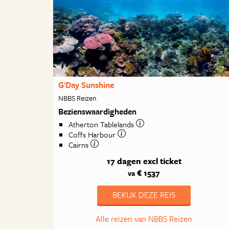
G'Day Sunshine
NBBS Reizen
Bezienswaardigheden
Atherton Tablelands
Coffs Harbour
Cairns
17 dagen
excl ticket
€ 1537
va
BEKIJK DEZE REIS
Alle reizen van NBBS Reizen