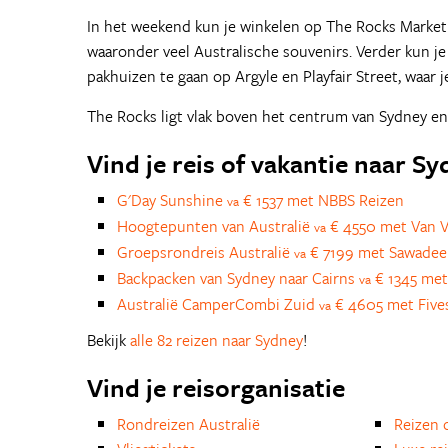
In het weekend kun je winkelen op The Rocks Market 
waaronder veel Australische souvenirs. Verder kun j
pakhuizen te gaan op Argyle en Playfair Street, waar j
The Rocks ligt vlak boven het centrum van Sydney en 
Vind je reis of vakantie naar S
G'Day Sunshine
€ 1537 met NBBS Reizen
va
Hoogtepunten van Australië
€ 4550 met Van V
va
Groepsrondreis Australië
€ 7199 met Sawadee
va
Backpacken van Sydney naar Cairns
€ 1345 met
va
Australië CamperCombi Zuid
€ 4605 met Five
va
Bekijk
alle 82 reizen naar Sydney
!
Vind je reisorganisatie
Rondreizen Australië
Reizen 