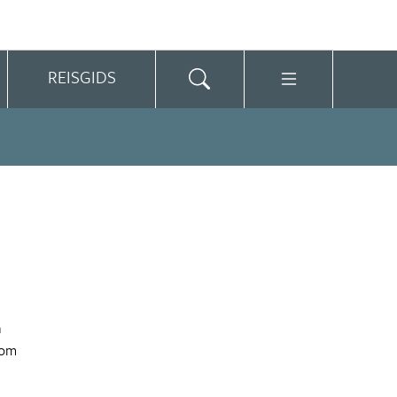
REISGIDS
n
 om