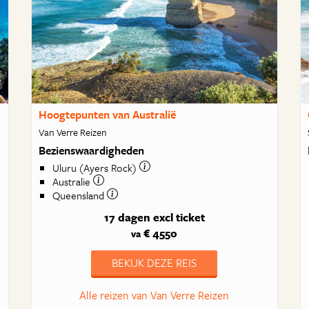
Hoogtepunten van Australië
Van Verre Reizen
Bezienswaardigheden
Uluru (Ayers Rock)
Australie
Queensland
17 dagen
excl ticket
€ 4550
va
BEKIJK DEZE REIS
Alle reizen van Van Verre Reizen