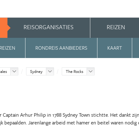
REISORGANISATIES
REIZEN
REIZEN
RONDREIS AANBIEDERS
KAART
ales
Sydney
The Rocks
r Captain Arhur Philip in 1788 Sydney Town stichtte. Het dankt zij
ijk bepaalden. Jarenlange arbeid met hamer en beitel waren nodig