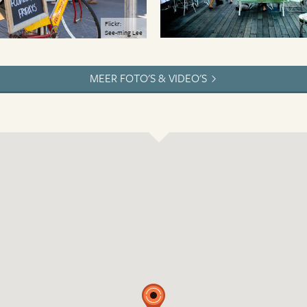
Flickr:
See-ming Lee
MEER FOTO'S & VIDEO'S