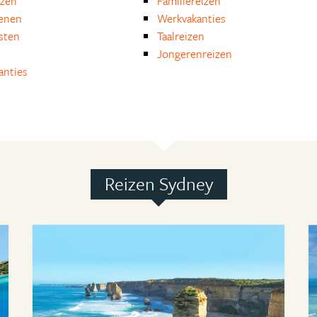
izen
Familiereizen
enen
Werkvakanties
isten
Taalreizen
Jongerenreizen
anties
Reizen Sydney