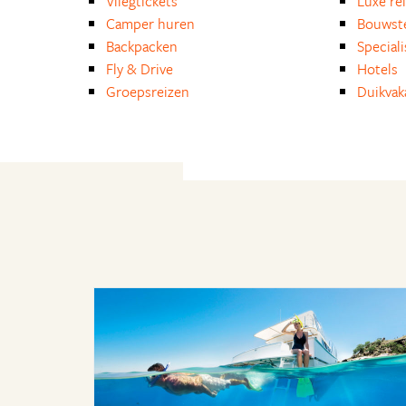
Vliegtickets
Luxe re
Camper huren
Bouwst
Backpacken
Special
Fly & Drive
Hotels
Groepsreizen
Duikvak