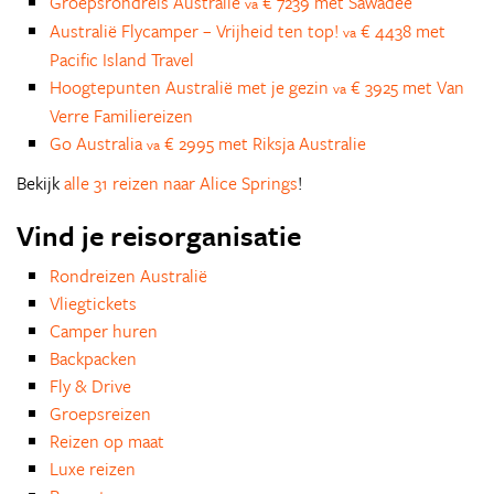
Groepsrondreis Australië
€ 7239 met Sawadee
va
Australië Flycamper – Vrijheid ten top!
€ 4438 met
va
Pacific Island Travel
Hoogtepunten Australië met je gezin
€ 3925 met Van
va
Verre Familiereizen
Go Australia
€ 2995 met Riksja Australie
va
Bekijk
alle 31 reizen naar Alice Springs
!
Vind je reisorganisatie
Rondreizen Australië
Vliegtickets
Camper huren
Backpacken
Fly & Drive
Groepsreizen
Reizen op maat
Luxe reizen