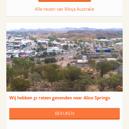
Alle reizen van Riksja Australie
Wij hebben
31 reizen
gevonden naar Alice Springs
BEKIJKEN