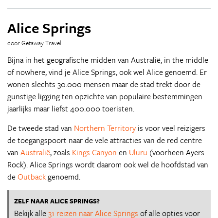
Alice Springs
door Getaway Travel
Bijna in het geografische midden van Australië, in the middle
of nowhere, vind je Alice Springs, ook wel Alice genoemd. Er
wonen slechts 30.000 mensen maar de stad trekt door de
gunstige ligging ten opzichte van populaire bestemmingen
jaarlijks maar liefst 400.000 toeristen.
De tweede stad van
Northern Territory
is voor veel reizigers
de toegangspoort naar de vele attracties van de red centre
van
Australië
, zoals
Kings Canyon
en
Uluru
(voorheen Ayers
Rock). Alice Springs wordt daarom ook wel de hoofdstad van
de
Outback
genoemd.
ZELF NAAR ALICE SPRINGS?
Bekijk alle
31 reizen naar Alice Springs
of alle opties voor