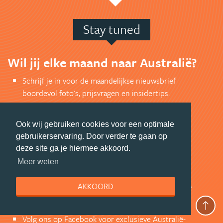
Stay tuned
Wil jij elke maand naar Australië?
Schrijf je in voor de maandelijkse nieuwsbrief
boordevol foto's, prijsvragen en insidertips.
Ook ontvang je speciale deals van onze partners.
En profiteer je van de leukste kortingen op
Ook wij gebruiken cookies voor een optimale
reisproducten.
gebruikerservaring. Door verder te gaan op
deze site ga je hiermee akkoord.
AANMELDEN NIEUWSBRIEF
Meer weten
En wil je als eerste op de hoogte
AKKOORD
zijn?
Volg ons op Facebook voor exclusieve Australië-