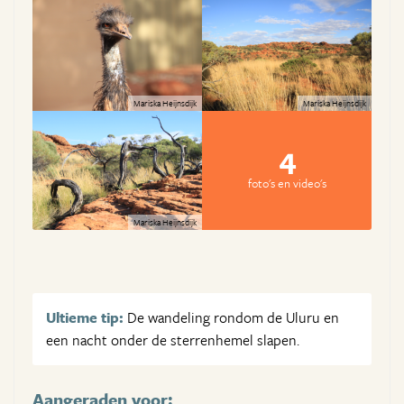
Mariska Heijnsdijk
Mariska Heijnsdijk
4
foto's en video's
Mariska Heijnsdijk
Ultieme tip:
De wandeling rondom de Uluru en
een nacht onder de sterrenhemel slapen.
Aangeraden voor: