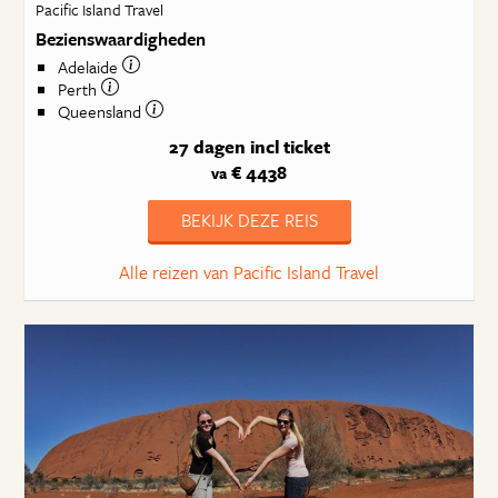
Pacific Island Travel
Bezienswaardigheden
Adelaide
Perth
Queensland
27 dagen
incl ticket
€ 4438
va
BEKIJK DEZE REIS
Alle reizen van Pacific Island Travel