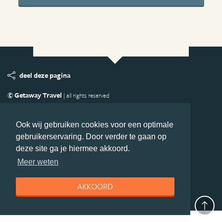
deel deze pagina
© Getaway Travel
| all rights reserved
Adverteren
Handige Links
Algemene Voorwaarden
Copyright
Privacy statement
Disclaimer
Cookies
Ook wij gebruiken cookies voor een optimale
gebruikerservaring. Door verder te gaan op
Volg Australie.nl
deze site ga je hiermee akkoord.
Nieuwsbrief
Facebook
Meer weten
AKKOORD