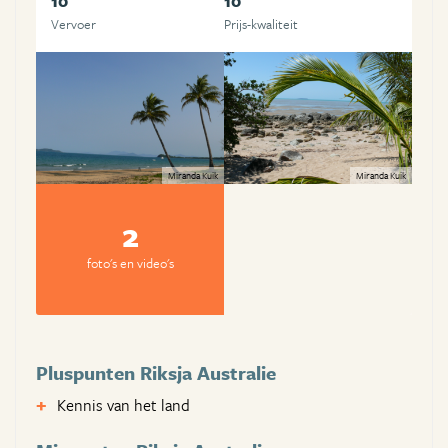
10
10
Vervoer
Prijs-kwaliteit
Miranda Kuik
Miranda Kuik
2
foto's en video's
Pluspunten Riksja Australie
Kennis van het land