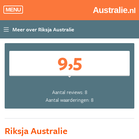
Australie
.nl
MENU
9,5
Aantal reviews: 8
Aantal waarderingen: 8
Riksja Australie