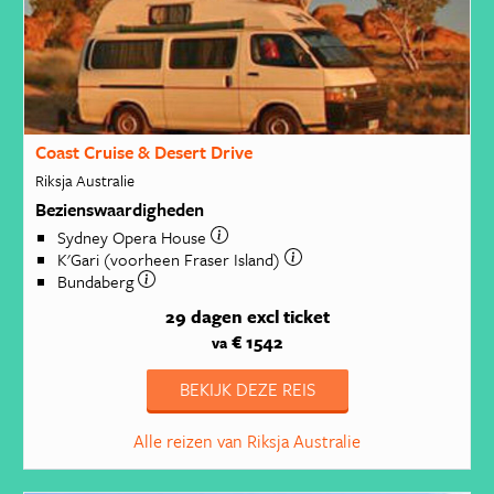
Coast Cruise & Desert Drive
Riksja Australie
Bezienswaardigheden
Sydney Opera House
K'Gari (voorheen Fraser Island)
Bundaberg
29 dagen
excl ticket
€ 1542
va
BEKIJK DEZE REIS
Alle reizen van Riksja Australie