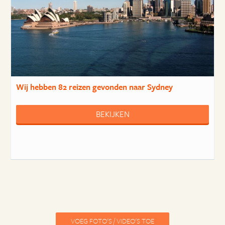
Wij hebben
82 reizen
gevonden naar Sydney
BEKIJKEN
VOEG FOTO'S / VIDEO'S TOE