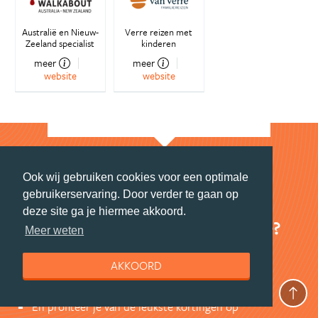
Australië en Nieuw-
Verre reizen met
Zeeland specialist
kinderen
meer
meer
website
website
Stay tuned
Ook wij gebruiken cookies voor een optimale
gebruikerservaring. Door verder te gaan op
deze site ga je hiermee akkoord.
Wil jij elke maand naar Australië?
Meer weten
Schrijf je in voor de maandelijkse nieuwsbrief
AKKOORD
boordevol foto's, prijsvragen en insidertips.
Ook ontvang je speciale deals van onze partners.
En profiteer je van de leukste kortingen op