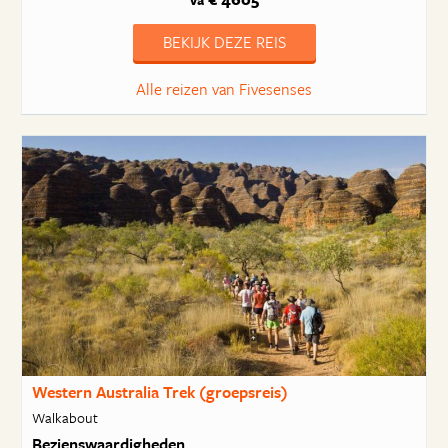
va
BEKIJK DEZE REIS
Alle reizen van Fivesenses
Western Australia Trek (groepsreis)
Walkabout
Bezienswaardigheden