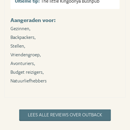
Ultieme tip:
The little Kingoonya Bushpub
Aangeraden voor:
Gezinnen,
Backpackers,
Stellen,
Vriendengroep,
Avonturiers,
Budget reizigers,
Natuurliefhebbers
LEES ALLE REVIEWS OVER OUTBACK