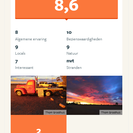
8,6
8
10
Algemene ervaring
Beziens­waardigheden
9
9
Locals
Natuur
7
nvt
Interessant
Stranden
Thom Groothuis
Thom Groothuis
2