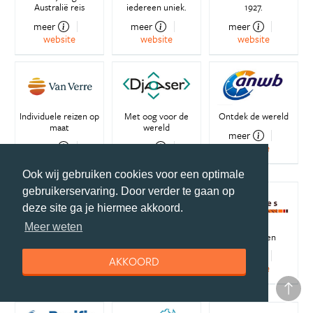
Australië reis
iedereen uniek.
1927.
meer
meer
meer
website
website
website
Individuele reizen op
Met oog voor de
Ontdek de wereld
maat
wereld
meer
meer
meer
website
website
website
Ook wij gebruiken cookies voor een optimale
gebruikerservaring. Door verder te gaan op
deze site ga je hiermee akkoord.
Meer weten
Lokale kennis maakt
Werken en reizen in
Luxe reizen
het verschil...
het buitenland
meer
AKKOORD
meer
meer
website
website
website