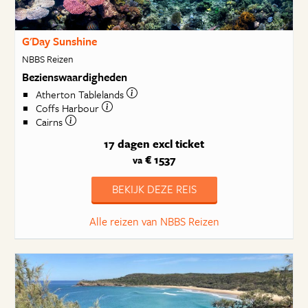
G'Day Sunshine
NBBS Reizen
Bezienswaardigheden
Atherton Tablelands
Coffs Harbour
Cairns
17 dagen
excl ticket
€ 1537
va
BEKIJK DEZE REIS
Alle reizen van NBBS Reizen