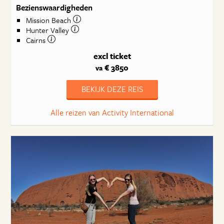
Bezienswaardigheden
Mission Beach
Hunter Valley
Cairns
excl ticket
€ 3850
va
BEKIJK DEZE REIS
Alle reizen van Activity International