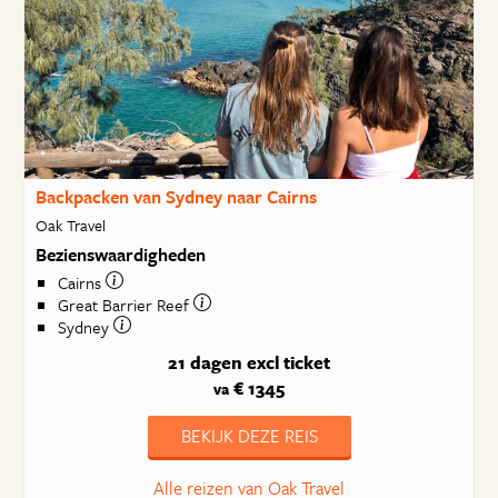
Backpacken van Sydney naar Cairns
Oak Travel
Bezienswaardigheden
Cairns
Great Barrier Reef
Sydney
21 dagen
excl ticket
€ 1345
va
BEKIJK DEZE REIS
Alle reizen van Oak Travel