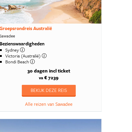
4 reizen
4 reizen
3 reizen
Groepsrondreis Australië
2 reizen
Sawadee
Bezienswaardigheden
Sydney
Victoria (Australië)
Bondi Beach
30 dagen
incl ticket
€ 7239
va
BEKIJK DEZE REIS
Alle reizen van Sawadee