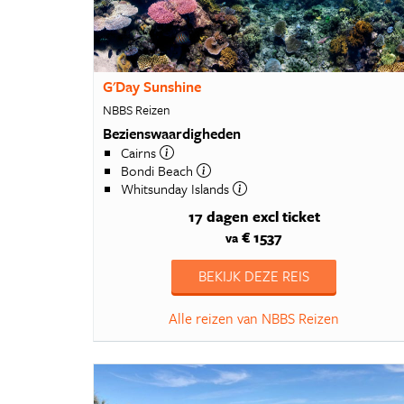
12
2
2
G'Day Sunshine
1
NBBS Reizen
Bezienswaardigheden
1
Cairns
2
Bondi Beach
Whitsunday Islands
1
17 dagen
excl ticket
1
€ 1537
va
19
BEKIJK DEZE REIS
17
Alle reizen van NBBS Reizen
4
2
2