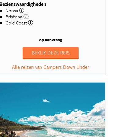
Bezienswaardigheden
Noosa
Brisbane
Gold Coast
op aanvraag
BEKIJK DEZE REIS
Alle reizen van Campers Down Under