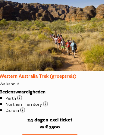
Western Australia Trek (groepsreis)
Walkabout
Bezienswaardigheden
Perth
Northern Territory
Darwin
24 dagen
excl ticket
€ 3500
va