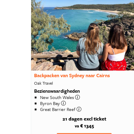
1
1
1
Backpacken van Sydney naar Cairns
Oak Travel
Bezienswaardigheden
New South Wales
Byron Bay
Great Barrier Reef
21 dagen
excl ticket
€ 1345
va