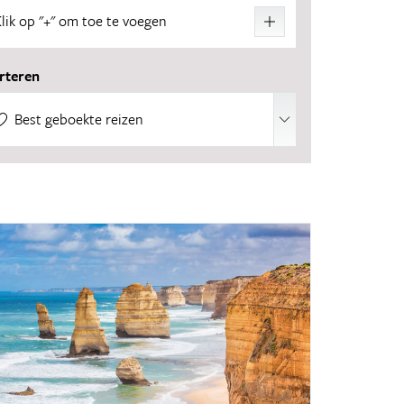
Klik op "+" om toe te voegen
20 reizen
rteren
14 reizen
Best geboekte reizen
13 reizen
11 reizen
11 reizen
9 reizen
8 reizen
6 reizen
6 reizen
5 reizen
5 reizen