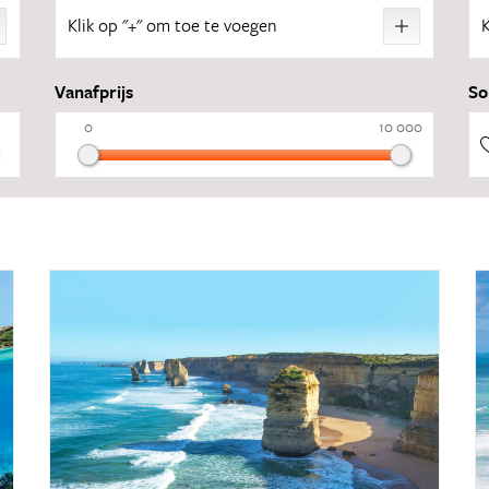
Klik op "+" om toe te voegen
78 reizen
Vanafprijs
So
36 reizen
0
10 000
5 reizen
2 reizen