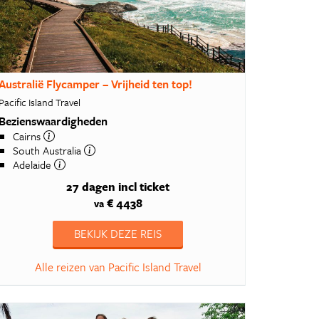
Australië Flycamper – Vrijheid ten top!
Pacific Island Travel
Bezienswaardigheden
Cairns
South Australia
Adelaide
27 dagen
incl ticket
€ 4438
va
BEKIJK DEZE REIS
Alle reizen van Pacific Island Travel