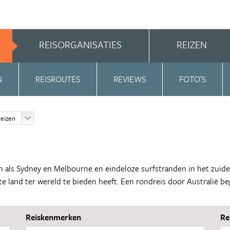
REISORGANISATIES
REIZEN
N
REISROUTES
REVIEWS
FOTO’S
eizen
 als Sydney en Melbourne en eindeloze surfstranden in het zuiden
tste land ter wereld te bieden heeft. Een rondreis door Australië be
Reiskenmerken
Re