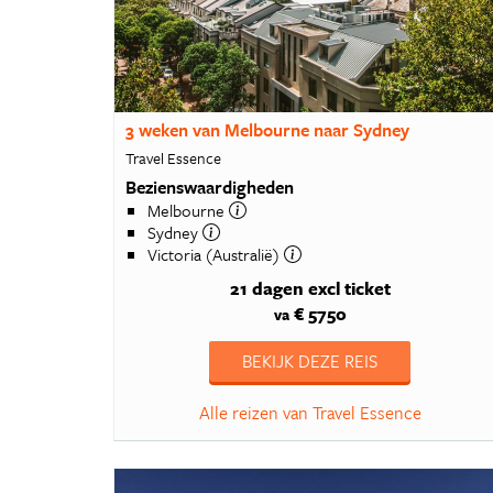
3 weken van Melbourne naar Sydney
Travel Essence
Bezienswaardigheden
Melbourne
Sydney
Victoria (Australië)
21 dagen
excl ticket
€ 5750
va
BEKIJK DEZE REIS
Alle reizen van Travel Essence