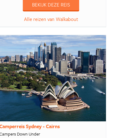
BEKIJK DEZE REIS
Alle reizen van Walkabout
Camperreis Sydney - Cairns
Campers Down Under