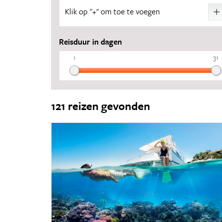
Klik op "+" om toe te voegen
8
Reisduur in dagen
1
1
31
27
23
121 reizen gevonden
17
28
15
10
8
14
10