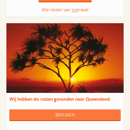
Alle reizen van 333travel
Wij hebben
60 reizen
gevonden naar Queensland
BEKIJKEN