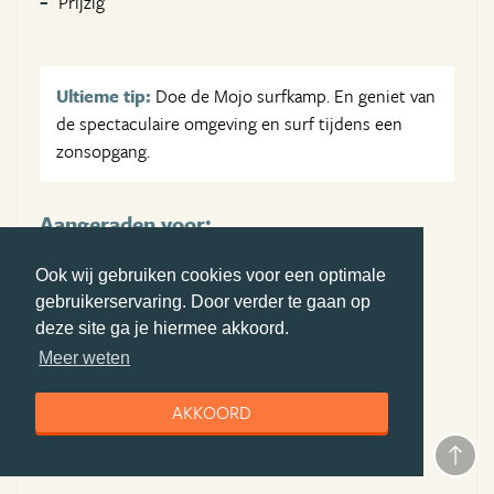
Prijzig
Ultieme tip:
Doe de Mojo surfkamp. En geniet van
de spectaculaire omgeving en surf tijdens een
zonsopgang.
Aangeraden voor:
Backpackers,
Ook wij gebruiken cookies voor een optimale
Stellen,
gebruikerservaring. Door verder te gaan op
Vriendengroep,
deze site ga je hiermee akkoord.
Avonturiers,
Meer weten
Budget reizigers,
AKKOORD
Natuurliefhebbers,
Cultuurliefhebbers