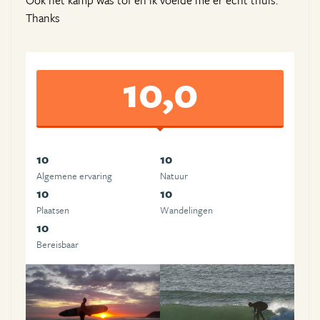
Ook het kamp was tof en ik voelde me er echt thuis.
Thanks
10,0
10
10
Algemene ervaring
Natuur
10
10
Plaatsen
Wandelingen
10
Bereisbaar