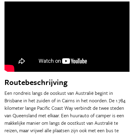
Routebeschrijving
Een rondreis langs de ooskust van Australië begint in
Brisbane in het zuiden of in Cairns in het noorden. De 1.784
kilometer lange Pacific Coast Way verbindt de twee steden
van Queensland met elkaar. Een huurauto of camper is een
makkelijke manier om langs de oostkust van Australië te
reizen, maar vrijwel alle plaatsen zijn ook met een bus te