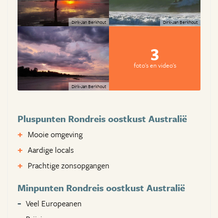
Dirk-Jan Berkhout
Dirk-Jan Berkhout
3
foto's en video's
Dirk-Jan Berkhout
Pluspunten Rondreis oostkust Australië
Mooie omgeving
Aardige locals
Prachtige zonsopgangen
Minpunten Rondreis oostkust Australië
Veel Europeanen