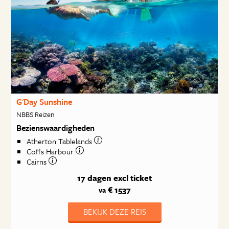
G'Day Sunshine
NBBS Reizen
Bezienswaardigheden
Atherton Tablelands
Coffs Harbour
Cairns
17 dagen
excl ticket
€ 1537
va
BEKIJK DEZE REIS