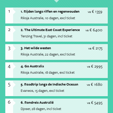
1
€ 1359
1. Rijden langs riffen en regenwouden
va
Riksja Australie
10 dagen
excl ticket
2
€ 6400
2. The Ultimate East Coast Experience
va
Tenzing Travel
31 dagen
incl ticket
3
€ 2175
3. Het wilde westen
va
Riksja Australie
22 dagen
excl ticket
4
€ 2995
4. Go Australia
va
Riksja Australie
18 dagen
excl ticket
5
€ 1680
5. Roadtrip langs de Indische Oceaan
va
Evaneos
15 dagen
excl ticket
6
€ 5495
6. Rondreis Australië
va
Djoser
28 dagen
incl ticket