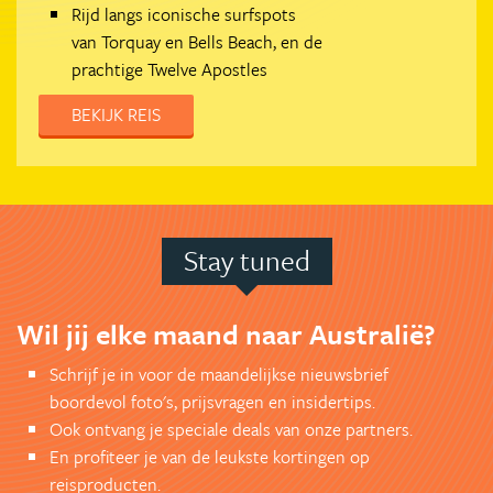
Rijd langs iconische surfspots
van Torquay en Bells Beach, en de
prachtige Twelve Apostles
BEKIJK REIS
Stay tuned
Wil jij elke maand naar Australië?
Schrijf je in voor de maandelijkse nieuwsbrief
boordevol foto's, prijsvragen en insidertips.
Ook ontvang je speciale deals van onze partners.
En profiteer je van de leukste kortingen op
reisproducten.