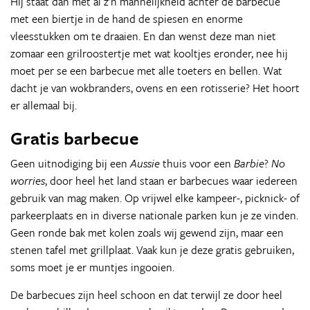
Hij staat dan met al z'n mannelijkheid achter de barbecue
met een biertje in de hand de spiesen en enorme
vleesstukken om te draaien. En dan wenst deze man niet
zomaar een grilroostertje met wat kooltjes eronder, nee hij
moet per se een barbecue met alle toeters en bellen. Wat
dacht je van wokbranders, ovens en een rotisserie? Het hoort
er allemaal bij.
Gratis barbecue
Geen uitnodiging bij een
Aussie
thuis voor een
Barbie
?
No
worries
, door heel het land staan er barbecues waar iedereen
gebruik van mag maken. Op vrijwel elke kampeer-, picknick- of
parkeerplaats en in diverse nationale parken kun je ze vinden.
Geen ronde bak met kolen zoals wij gewend zijn, maar een
stenen tafel met grillplaat. Vaak kun je deze gratis gebruiken,
soms moet je er muntjes ingooien.
De barbecues zijn heel schoon en dat terwijl ze door heel