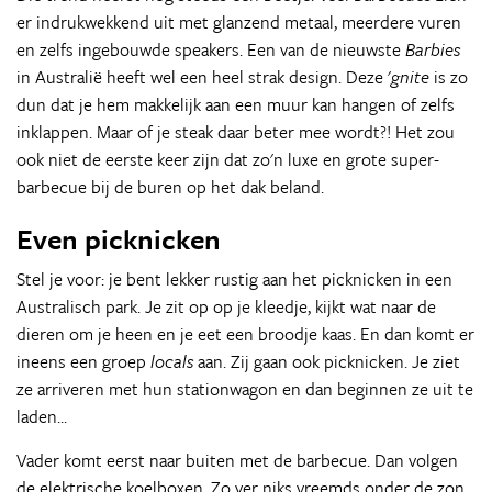
er indrukwekkend uit met glanzend metaal, meerdere vuren
en zelfs ingebouwde speakers. Een van de nieuwste
Barbies
in Australië heeft wel een heel strak design. Deze '
gnite
is zo
dun dat je hem makkelijk aan een muur kan hangen of zelfs
inklappen. Maar of je steak daar beter mee wordt?! Het zou
ook niet de eerste keer zijn dat zo'n luxe en grote super-
barbecue bij de buren op het dak beland.
Even picknicken
Stel je voor: je bent lekker rustig aan het picknicken in een
Australisch park. Je zit op op je kleedje, kijkt wat naar de
dieren om je heen en je eet een broodje kaas. En dan komt er
ineens een groep
locals
aan. Zij gaan ook picknicken. Je ziet
ze arriveren met hun stationwagon en dan beginnen ze uit te
laden...
Vader komt eerst naar buiten met de barbecue. Dan volgen
de elektrische koelboxen. Zo ver niks vreemds onder de zon,