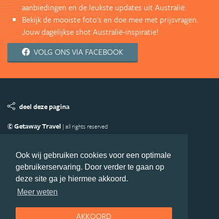
aanbiedingen en de leukste updates uit Australië.
Bekijk de mooiste foto's en doe mee met prijsvragen.
Jouw dagelijkse shot Australië-inspiratie!
VOLG ONS VIA FACEBOOK
deel deze pagina
© Getaway Travel
| all rights reserved
Adverteren
Handige Links
Algemene Voorwaarden
Copyright
Privacy statement
Disclaimer
Cookies
Ook wij gebruiken cookies voor een optimale
gebruikerservaring. Door verder te gaan op
Volg Australie.nl
deze site ga je hiermee akkoord.
Nieuwsbrief
Facebook
Meer weten
AKKOORD