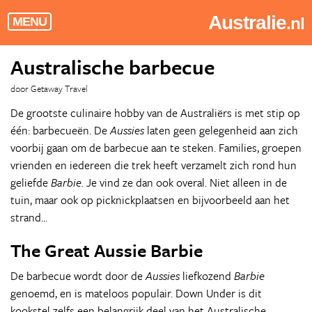
Australie
.nl
MENU
Australische barbecue
door Getaway Travel
De grootste culinaire hobby van de Australiërs is met stip op
één: barbecueën. De
Aussies
laten geen gelegenheid aan zich
voorbij gaan om de barbecue aan te steken. Families, groepen
vrienden en iedereen die trek heeft verzamelt zich rond hun
geliefde
Barbie.
Je vind ze dan ook overal. Niet alleen in de
tuin, maar ook op picknickplaatsen en bijvoorbeeld aan het
strand...
The Great Aussie Barbie
De barbecue wordt door de
Aussies
liefkozend
Barbie
genoemd, en is mateloos populair. Down Under is dit
kookstel zelfs een belangrijk deel van het Australische