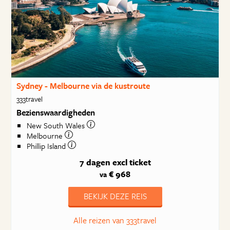
Sydney - Melbourne via de kustroute
333travel
Bezienswaardigheden
New South Wales
Melbourne
Phillip Island
7 dagen
excl ticket
€ 968
va
BEKIJK DEZE REIS
Alle reizen van 333travel