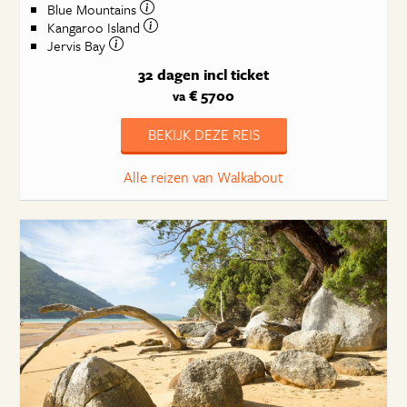
Blue Mountains
Kangaroo Island
Jervis Bay
32 dagen
incl ticket
€ 5700
va
BEKIJK DEZE REIS
Alle reizen van Walkabout