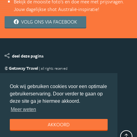
Bekijk de mooiste foto's en doe mee met prijsvragen.
Jouw dagelijkse shot Australië-inspiratie!
VOLG ONS VIA FACEBOOK
deel deze pagina
© Getaway Travel
| all rights reserved
Adverteren
Handige Links
Algemene Voorwaarden
Copyright
Privacy statement
Disclaimer
Cookies
Ook wij gebruiken cookies voor een optimale
gebruikerservaring. Door verder te gaan op
Volg Australie.nl
deze site ga je hiermee akkoord.
Nieuwsbrief
Facebook
Meer weten
AKKOORD