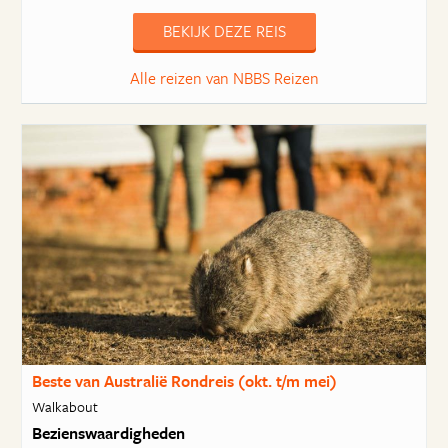
BEKIJK DEZE REIS
Alle reizen van NBBS Reizen
Beste van Australië Rondreis (okt. t/m mei)
Walkabout
Bezienswaardigheden