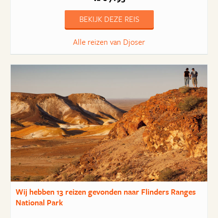
BEKIJK DEZE REIS
Alle reizen van Djoser
Wij hebben
13 reizen
gevonden naar Flinders Ranges
National Park