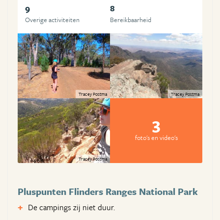
9
8
Overige activiteiten
Bereikbaarheid
Tracey Postma
Tracey Postma
3
foto's en video's
Tracey Postma
Pluspunten Flinders Ranges National Park
De campings zij niet duur.