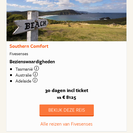
Southern Comfort
Fivesenses
Bezienswaardigheden
Tasmanië
Australie
Adelaide
30 dagen
incl ticket
€ 8125
va
BEKIJK DEZE REIS
Alle reizen van Fivesenses