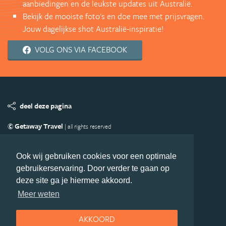
aanbiedingen en de leukste updates uit Australië.
Bekijk de mooiste foto's en doe mee met prijsvragen.
Jouw dagelijkse shot Australië-inspiratie!
VOLG ONS VIA FACEBOOK
deel deze pagina
© Getaway Travel
| all rights reserved
Adverteren
Handige Links
Algemene Voorwaarden
Copyright
Privacy statement
Disclaimer
Cookies
Ook wij gebruiken cookies voor een optimale
gebruikerservaring. Door verder te gaan op
Volg Australie.nl
deze site ga je hiermee akkoord.
Nieuwsbrief
Facebook
Meer weten
AKKOORD