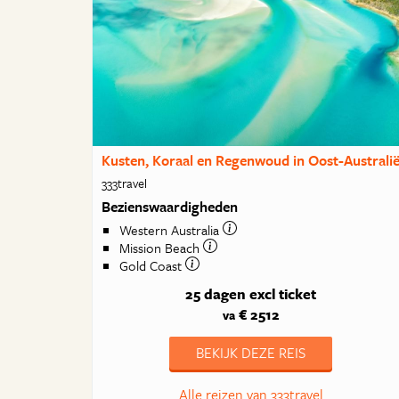
Kusten, Koraal en Regenwoud in Oost-Australi
333travel
Bezienswaardigheden
Western Australia
Mission Beach
Gold Coast
25 dagen
excl ticket
€ 2512
va
BEKIJK DEZE REIS
Alle reizen van 333travel