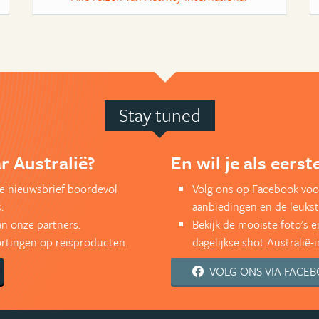
Stay tuned
r Australië?
En wil je als eers
kse nieuwsbrief boordevol
Volg ons op Facebook voor
.
aanbiedingen en de leukst
an onze partners.
Bekijk de mooiste foto's 
kortingen op reisproducten.
dagelijkse shot Australië-i
VOLG ONS VIA FACE