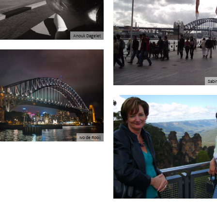
Anouk Dagelet
Sabi
Ivo de Rooij