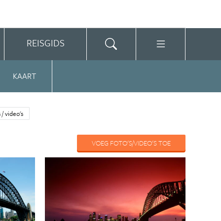
REISGIDS
KAART
 / video's
VOEG FOTO'S/VIDEO'S TOE