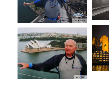
Anja Herben
jan schans