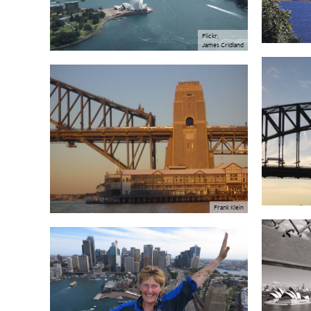
Flickr:
James Cridland
Frank Klein