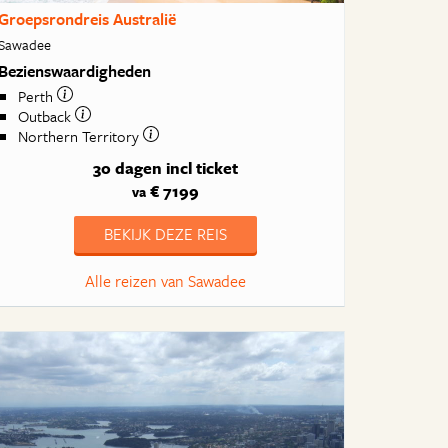
Groepsrondreis Australië
Sawadee
Bezienswaardigheden
Perth
Outback
Northern Territory
30 dagen
incl ticket
€ 7199
va
BEKIJK DEZE REIS
Alle reizen van Sawadee