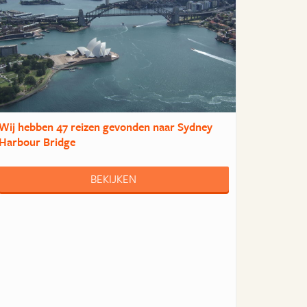
Wij hebben
47 reizen
gevonden naar Sydney
Harbour Bridge
BEKIJKEN