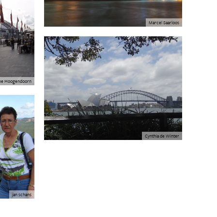
Marcel Saarloos
ne Hoogendoorn
Cynthia de Winter
jan schans