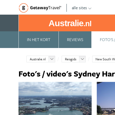
alle sites
Getaway
Travel
©
Australie
.nl
IN HET KORT
REVIEWS
FOTO'S 
Australie.nl
Reisgids
New South W
Foto's / video's Sydney Ha