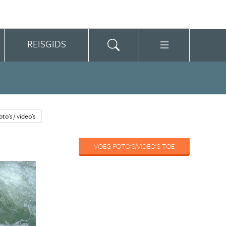
REISGIDS
oto's / video's
VOEG FOTO'S/VIDEO'S TOE