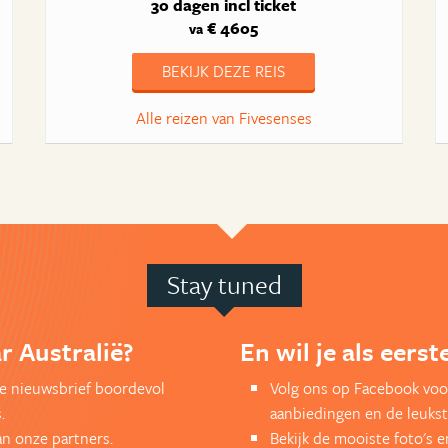
30 dagen
incl ticket
€ 4605
va
BEKIJK DEZE REIS
Alle reizen van Fivesenses
Stay tuned
r Australië?
En wil je als eers
kse nieuwsbrief boordevol
Volg ons op Facebook voor
.
aanbiedingen en de leukst
an onze partners.
Bekijk de mooiste foto's 