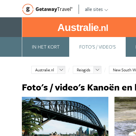
alle sites
Getaway
Travel
©
Australie
.nl
IN HET KORT
FOTO'S / VIDEO'S
Australie.nl
Reisgids
New South W
Foto's / video's Kanoën en