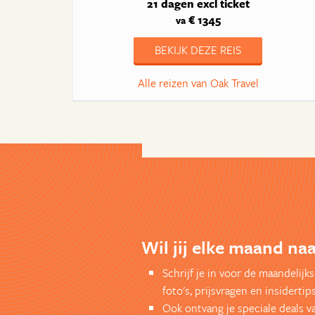
21 dagen
excl ticket
€ 1345
va
BEKIJK DEZE REIS
Alle reizen van Oak Travel
Wil jij elke maand naa
Schrijf je in voor de maandelij
foto's, prijsvragen en insidertips
Ook ontvang je speciale deals v