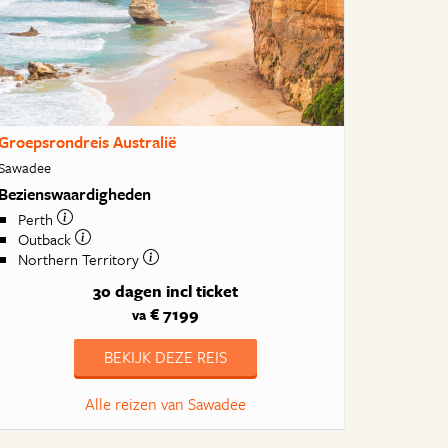
Groepsrondreis Australië
Sawadee
Bezienswaardigheden
Perth
Outback
Northern Territory
30 dagen
incl ticket
€ 7199
va
BEKIJK DEZE REIS
Alle reizen van Sawadee