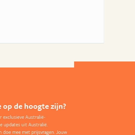
te op de hoogte zijn?
 exclusieve Australië-
e updates uit Australië.
en doe mee met prijsvragen. Jouw