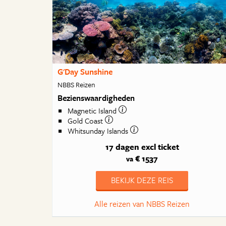
G'Day Sunshine
NBBS Reizen
Bezienswaardigheden
Magnetic Island
Gold Coast
Whitsunday Islands
17 dagen
excl ticket
€ 1537
va
BEKIJK DEZE REIS
Alle reizen van NBBS Reizen