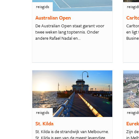
reisgids
reisgid
Australian Open
Carlt
De Australian Open staat garant voor
Carlton
twee weken lang toptennis. Onder
en lig
andere Rafael Nadal en...
Busines
reisgids
reisgid
St. Kilda
Eurek
St. Kilda is de strandwijk van Melbourne.
Zijn d
St. Kilda is een van de meest levendige
in Mel