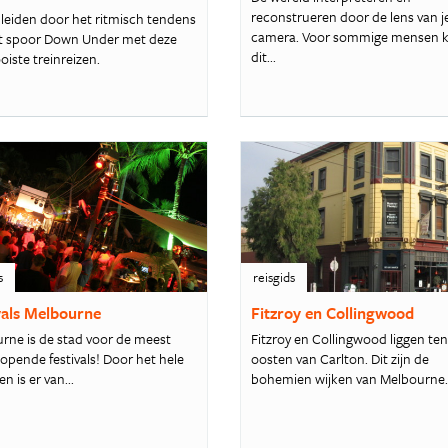
reconstrueren door de lens van j
e leiden door het ritmisch tendens
camera. Voor sommige mensen 
t spoor Down Under met deze
dit...
iste treinreizen.
s
reisgids
vals Melbourne
Fitzroy en Collingwood
rne is de stad voor de meest
Fitzroy en Collingwood liggen te
lopende festivals! Door het hele
oosten van Carlton. Dit zijn de
en is er van...
bohemien wijken van Melbourne..