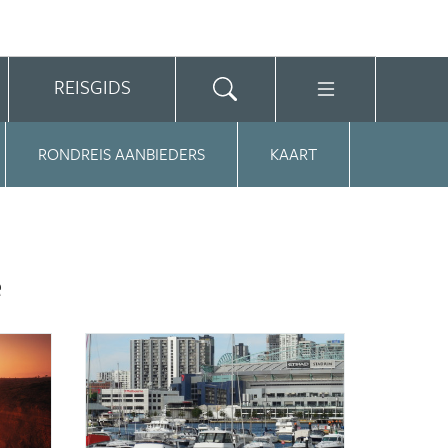
REISGIDS
RONDREIS AANBIEDERS
KAART
e