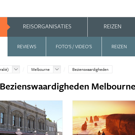
REISORGANISATIES
REIZEN
REVIEWS
FOTO'S / VIDEO'S
REIZEN
ralië)
Melbourne
Bezienswaardigheden
Bezienswaardigheden Melbourn