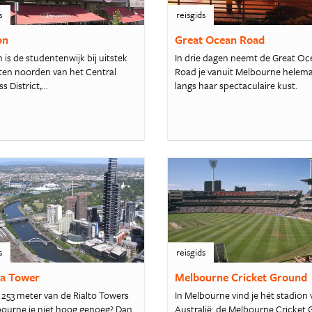
s
reisgids
on
Great Ocean Road
 is de studentenwijk bij uitstek
In drie dagen neemt de Great O
t ten noorden van het Central
Road je vanuit Melbourne helem
s District,...
langs haar spectaculaire kust.
s
reisgids
a Tower
Melbourne Cricket Ground
e 253 meter van de Rialto Towers
In Melbourne vind je hét stadion
bourne je niet hoog genoeg? Dan
Australië: de Melbourne Cricket