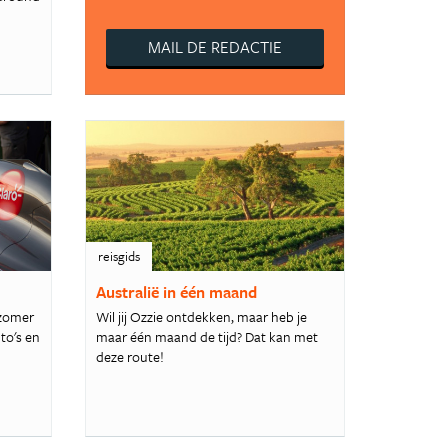
MAIL DE REDACTIE
reisgids
Australië in één maand
 zomer
Wil jij Ozzie ontdekken, maar heb je
to's en
maar één maand de tijd? Dat kan met
deze route!