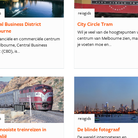
s
reisgids
al Business District
City Circle Tram
ourne
Wil je veel van de hoogtepunten 
centrum van Melbourne zien, maa
nanciële en commerciële centrum
je voeten moe en...
lbourne, Central Business
 (CBD), is...
s
reisgids
mooiste treinreizen in
De blinde fotograaf
alië
De wereld interpreteren en