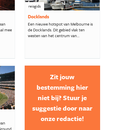
reisgids
Docklands
cean
Een nieuwe hotspot van Melbourne is
aal mee
de Docklands. Dit gebied vlak ten
westen van het centrum van...
Zit jouw
bestemming hier
niet bij? Stuur je
suggestie door naar
onze redactie!
 van
 Ground