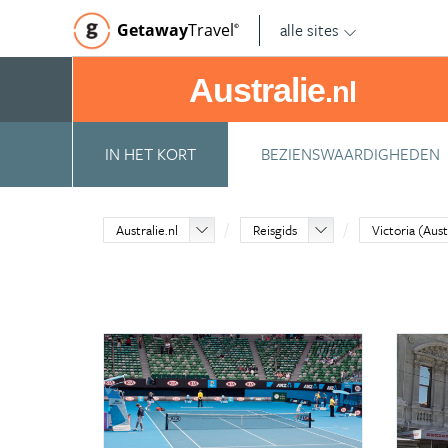
alle sites
Getaway
Travel
©
Australie
.nl
IN HET KORT
BEZIENSWAARDIGHEDEN
Australie.nl
Reisgids
Victoria (Aust