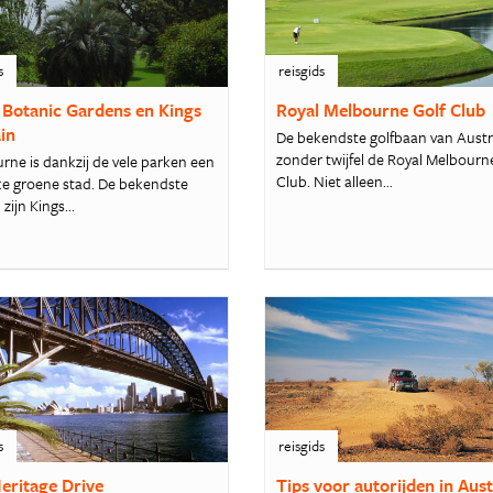
s
reisgids
 Botanic Gardens en Kings
Royal Melbourne Golf Club
in
De bekendste golfbaan van Austra
zonder twijfel de Royal Melbourn
rne is dankzij de vele parken een
Club. Niet alleen...
jke groene stad. De bekendste
zijn Kings...
s
reisgids
eritage Drive
Tips voor autorijden in Aust