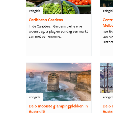
reisgids
reisgid
Caribbean Gardens
Centr
Melb
In de Caribbean Gardens tref je elke
woensdag, vrijdag en zondag een markt
Het fi
aan met een enorme...
van Me
District
reisgids
reisgid
De 6 mooiste glampingplekken in
De 6 
Australië
Austr