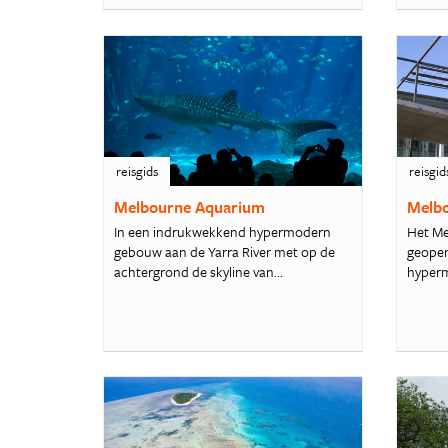
reisgids
reisgid
Melbourne Aquarium
Melb
In een indrukwekkend hypermodern
Het Me
gebouw aan de Yarra River met op de
geopen
achtergrond de skyline van...
hyperm