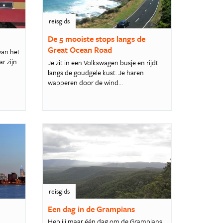
reisgids
De 5 mooiste stops langs de
Great Ocean Road
van het
r zijn
Je zit in een Volkswagen busje en rijdt
langs de goudgele kust. Je haren
wapperen door de wind...
reisgids
Een dag in de Grampians
Heb jij maar één dag om de Grampians