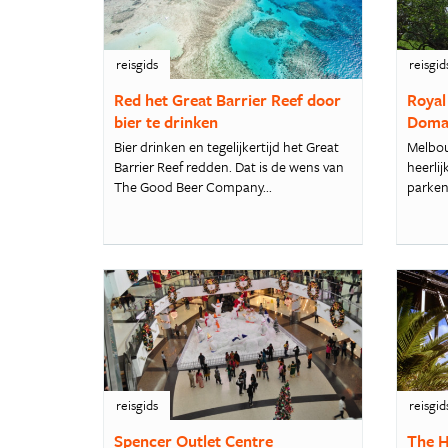
reisgids
reisgid
Red het Great Barrier Reef door
Royal
bier te drinken
Doma
Bier drinken en tegelijkertijd het Great
Melbou
Barrier Reef redden. Dat is de wens van
heerli
The Good Beer Company...
parken 
reisgids
reisgid
Spencer Outlet Centre
The H