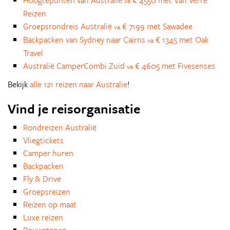
Hoogtepunten van Australië
€ 4550 met Van Verre
va
Reizen
Groepsrondreis Australië
€ 7199 met Sawadee
va
Backpacken van Sydney naar Cairns
€ 1345 met Oak
va
Travel
Australië CamperCombi Zuid
€ 4605 met Fivesenses
va
Bekijk
alle 121 reizen naar Australie
!
Vind je reisorganisatie
Rondreizen Australië
Vliegtickets
Camper huren
Backpacken
Fly & Drive
Groepsreizen
Reizen op maat
Luxe reizen