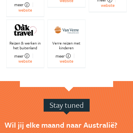
website
meer
website
website
Reizen & werken in
Verre reizen met
het buitenland
kinderen
meer
meer
website
website
Stay tuned
Wil jij elke maand naar Australië?