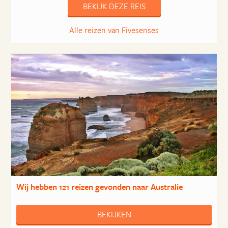
BEKIJK DEZE REIS
Alle reizen van Fivesenses
Wij hebben
121 reizen
gevonden naar Australie
BEKIJKEN