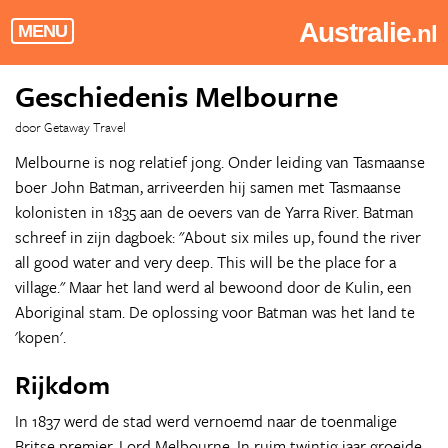
Australie
.nl
MENU
Geschiedenis Melbourne
door Getaway Travel
Melbourne is nog relatief jong. Onder leiding van Tasmaanse
boer John Batman, arriveerden hij samen met Tasmaanse
kolonisten in 1835 aan de oevers van de Yarra River. Batman
schreef in zijn dagboek: "About six miles up, found the river
all good water and very deep. This will be the place for a
village." Maar het land werd al bewoond door de Kulin, een
Aboriginal stam. De oplossing voor Batman was het land te
'kopen'.
Rijkdom
In 1837 werd de stad werd vernoemd naar de toenmalige
Britse premier, Lord Melbourne. In ruim twintig jaar groeide