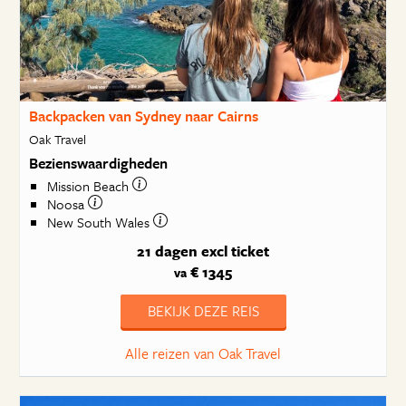
Backpacken van Sydney naar Cairns
Oak Travel
Bezienswaardigheden
Mission Beach
Noosa
New South Wales
21 dagen
excl ticket
€ 1345
va
BEKIJK DEZE REIS
Alle reizen van Oak Travel