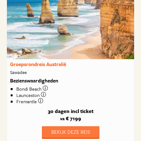
Groepsrondreis Australië
Sawadee
Bezienswaardigheden
Bondi Beach
Launceston
Fremantle
30 dagen
incl ticket
€ 7199
va
BEKIJK DEZE REIS