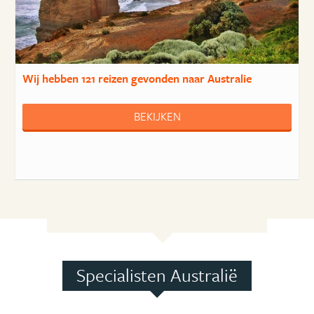
Wij hebben
121 reizen
gevonden naar Australie
BEKIJKEN
Specialisten Australië