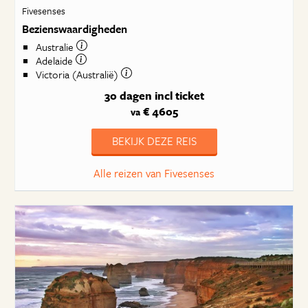
Fivesenses
Bezienswaardigheden
Australie
Adelaide
Victoria (Australië)
30 dagen
incl ticket
€ 4605
va
BEKIJK DEZE REIS
Alle reizen van Fivesenses