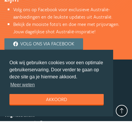
Volg ons op Facebook voor exclusieve Australië-
aanbiedingen en de leukste updates uit Australië.
Bekijk de mooiste foto's en doe mee met prijsvragen.
Jouw dagelijkse shot Australië-inspiratie!
VOLG ONS VIA FACEBOOK
Ook wij gebruiken cookies voor een optimale
gebruikerservaring. Door verder te gaan op
deel deze pagina
deze site ga je hiermee akkoord.
Meer weten
© Getaway Travel
| all rights reserved
Adverteren
Handige Links
Algemene Voorwaarden
AKKOORD
Copyright
Privacy statement
Disclaimer
Cookies
Volg Australie.nl
Nieuwsbrief
Facebook