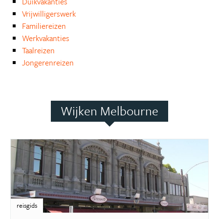
Duikvakanties
Vrijwilligerswerk
Familiereizen
Werkvakanties
Taalreizen
Jongerenreizen
Wijken Melbourne
reisgids