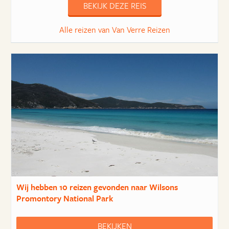
BEKIJK DEZE REIS
Alle reizen van Van Verre Reizen
Wij hebben
10 reizen
gevonden naar Wilsons
Promontory National Park
BEKIJKEN