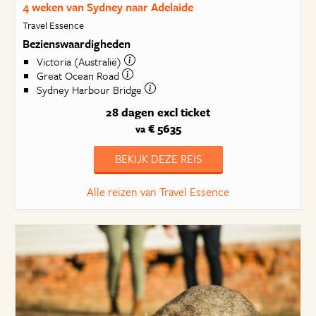
4 weken van Sydney naar Adelaide
Travel Essence
Bezienswaardigheden
Victoria (Australië)
Great Ocean Road
Sydney Harbour Bridge
28 dagen
excl ticket
€ 5635
va
BEKIJK DEZE REIS
Alle reizen van Travel Essence