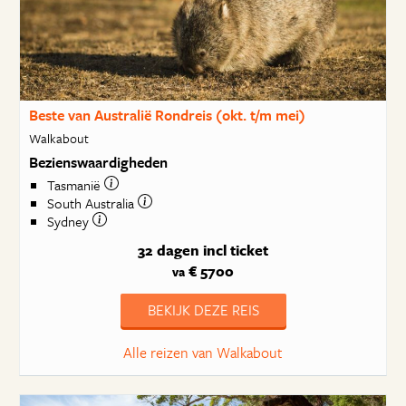
Beste van Australië Rondreis (okt. t/m mei)
Walkabout
Bezienswaardigheden
Tasmanië
South Australia
Sydney
32 dagen
incl ticket
€ 5700
va
BEKIJK DEZE REIS
Alle reizen van Walkabout