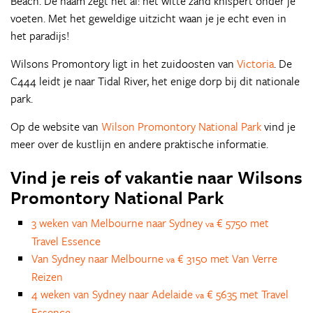
Beach. De naam zegt het al: het witte zand knispert onder je
voeten. Met het geweldige uitzicht waan je je echt even in
het paradijs!
Wilsons Promontory ligt in het zuidoosten van
Victoria
. De
C444 leidt je naar Tidal River, het enige dorp bij dit nationale
park.
Op de website van
Wilson Promontory National Park
vind je
meer over de kustlijn en andere praktische informatie.
Vind je reis of vakantie naar Wilsons
Promontory National Park
3 weken van Melbourne naar Sydney
€ 5750 met
va
Travel Essence
Van Sydney naar Melbourne
€ 3150 met Van Verre
va
Reizen
4 weken van Sydney naar Adelaide
€ 5635 met Travel
va
Essence