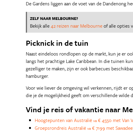
De Gardens liggen aan de voet van de Dandenong heuv
ZELF NAAR MELBOURNE?
Bekijk alle
42 reizen naar Melbourne
of alle opties
Picknick in de tuin
Naast eindeloos rondlopen op de markt, kun je er ook
langs het prachtige Lake Caribbean. In die tuinen ku
gezelliger te maken, zijn er ook barbecues beschikba
hamburger.
Voor wie liever de omgeving wil verkennen, rijdt er 
die je de mogelijkheid geeft om verschillende wilde d
Vind je reis of vakantie naar M
Hoogtepunten van Australië
€ 4550 met Van V
va
Groepsrondreis Australië
€ 7199 met Sawadee
va