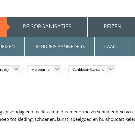
REISORGANISATIES
REIZEN
REIZEN
RONDREIS AANBIEDERS
KAART
ralië)
Melbourne
Caribbean Gardens
jdag en zondag een markt aan met een enorme verscheidenheid aan
noep tot kleding, schoenen, kunst, speelgoed en huishoudartikele