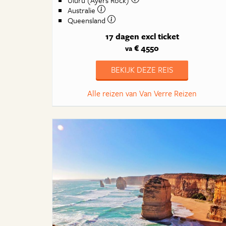
Uluru (Ayers Rock)
Australie
Queensland
17 dagen
excl ticket
€ 4550
va
BEKIJK DEZE REIS
Alle reizen van Van Verre Reizen