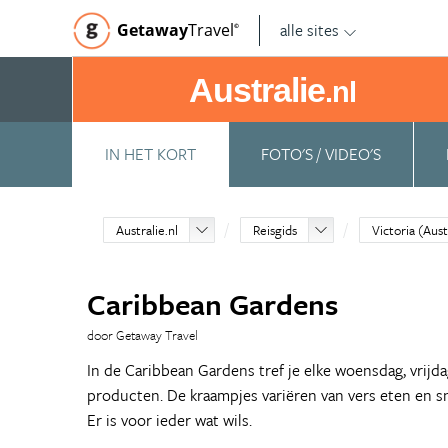
alle sites
Getaway
Travel
©
Australie
.nl
IN HET KORT
FOTO'S / VIDEO'S
Australie.nl
Reisgids
Victoria (Aust
Caribbean Gardens
door Getaway Travel
In de Caribbean Gardens tref je elke woensdag, vri
producten. De kraampjes variëren van vers eten en s
Er is voor ieder wat wils.