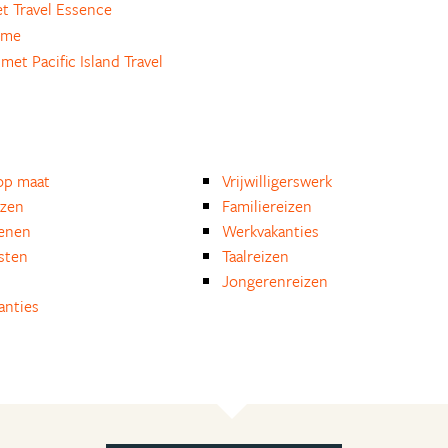
t Travel Essence
ome
met Pacific Island Travel
op maat
Vrijwilligerswerk
izen
Familiereizen
enen
Werkvakanties
isten
Taalreizen
Jongerenreizen
anties