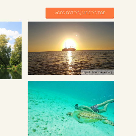
VOEG FOTO'S / VIDEO'S TOE
Hgm Lubbe spierenburg