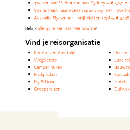
3 weken van Melbourne naar Sydney
€ 5750 me
va
Van outback naar oceaan
met Travelh
op aanvraag
Australië Flycamper – Vrijheid ten top!
€ 4438 
va
Bekijk
alle 42 reizen naar Melbourne
!
Vind je reisorganisatie
Rondreizen Australië
Reizen 
Vliegtickets
Luxe re
Camper huren
Bouwst
Backpacken
Special
Fly & Drive
Hotels
Groepsreizen
Duikvak