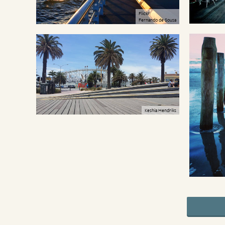
Flickr:
Fernando de Sousa
Keshia Hendriks