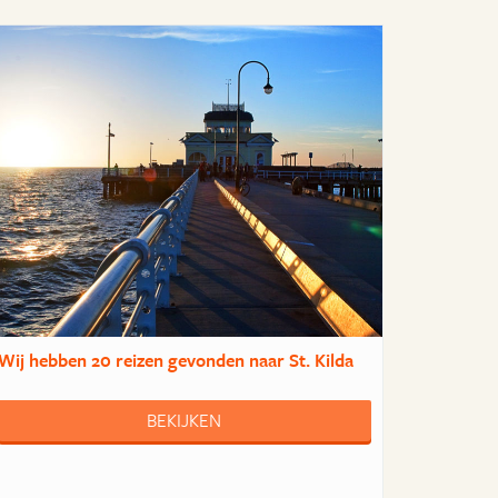
Wij hebben
20 reizen
gevonden naar St. Kilda
BEKIJKEN