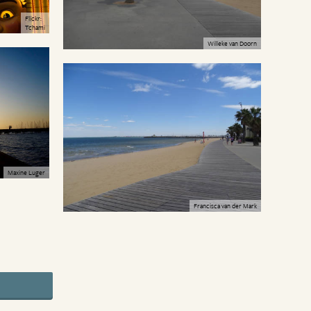
Flickr:
Tchami
Willeke van Doorn
Maxine Luger
Francisca van der Mark