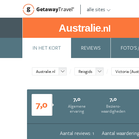
alle sites
Getaway
Travel
©
Australie
.nl
IN HET KORT
REVIEWS
FOTO'S 
Australie.nl
Reisgids
Victoria (Aust
7,0
7,0
7,0
Algemene
Beziens­
ervaring
waardigheden
Aantal reviews: 1
Aantal waardering