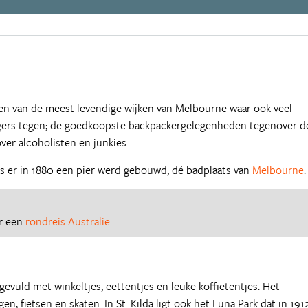
s een van de meest levendige wijken van Melbourne waar ook veel
gers tegen; de goedkoopste backpackergelegenheden tegenover d
er alcoholisten en junkies.
inds er in 1880 een pier werd gebouwd, dé badplaats van
Melbourne
.
or een
rondreis Australië
gevuld met winkeltjes, eettentjes en leuke koffietentjes. Het
n, fietsen en skaten. In St. Kilda ligt ook het Luna Park dat in 191