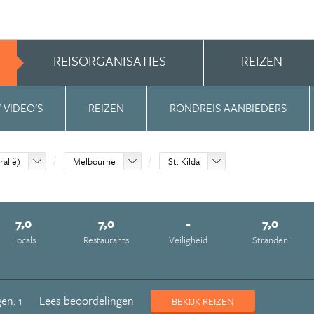
REISORGANISATIES
REIZEN
/ VIDEO'S
REIZEN
RONDREIS AANBIEDERS
ralië)
Melbourne
St. Kilda
7,0
7,0
-
7,0
Locals
Restaurants
Veiligheid
Stranden
en: 1
Lees beoordelingen
BEKIJK REIZEN