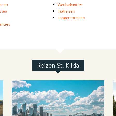
enen
Werkvakanties
isten
Taalreizen
Jongerenreizen
anties
Reizen St. Kilda