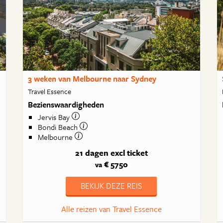
3 weken van Melbourne naar Sydney
Travel Essence
Bezienswaardigheden
Jervis Bay
Bondi Beach
Melbourne
21 dagen
excl ticket
€ 5750
va
BEKIJK DEZE REIS
Alle reizen van Travel Essence