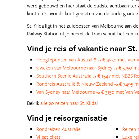
werd gebouwd en hier staat de oudste achtbaan ter wer
kunt en 's avonds kunt genieten van de ondergaande 
St. Kilda ligt in het zuidoosten van Melbourne aan de 
Railway Station of je neemt de tram vanuit het cent
Vind je reis of vakantie naar St.
Hoogtepunten van Australië
€ 4550 met Van V
va
3 weken van Melbourne naar Sydney
€ 5750 me
va
Southern Scenic Australia
€ 1547 met NBBS Re
va
Rondreis Australië & Nieuw-Zeeland
€ 7495 m
va
Van Sydney naar Melbourne
€ 3150 met Van Ve
va
Bekijk
alle 20 reizen naar St. Kilda
!
Vind je reisorganisatie
Rondreizen Australië
Reizen 
Vliegtickets
Luxe re