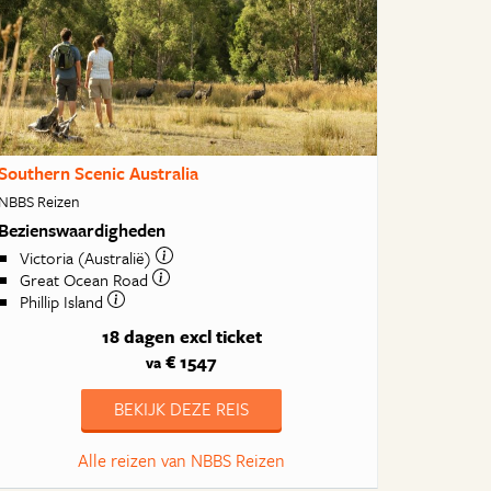
Southern Scenic Australia
NBBS Reizen
Bezienswaardigheden
Victoria (Australië)
Great Ocean Road
Phillip Island
18 dagen
excl ticket
€ 1547
va
BEKIJK DEZE REIS
Alle reizen van NBBS Reizen