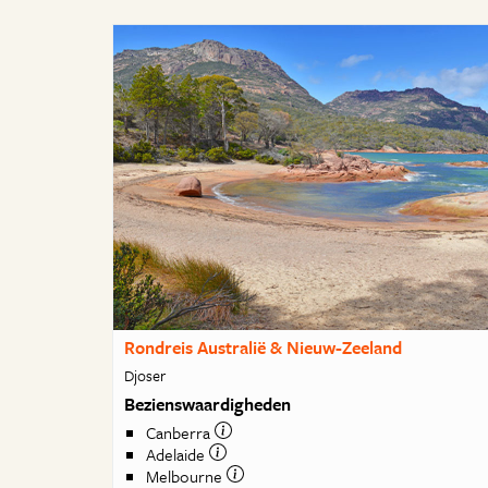
Rondreis Australië & Nieuw-Zeeland
Djoser
Bezienswaardigheden
Canberra
Adelaide
Melbourne