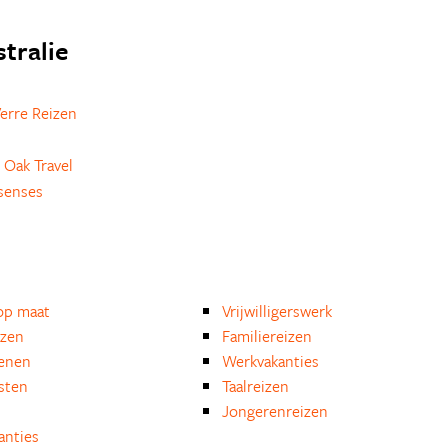
stralie
erre Reizen
 Oak Travel
senses
op maat
Vrijwilligerswerk
izen
Familiereizen
enen
Werkvakanties
isten
Taalreizen
Jongerenreizen
anties