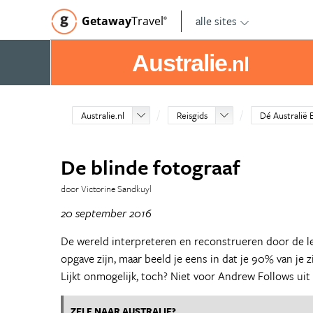
alle sites
Getaway
Travel
©
Australie
.nl
Australie.nl
Reisgids
Dé Australië 
De blinde fotograaf
door Victorine Sandkuyl
20 september 2016
De wereld interpreteren en reconstrueren door de le
opgave zijn, maar beeld je eens in dat je 90% van je 
Lijkt onmogelijk, toch? Niet voor Andrew Follows uit
ZELF NAAR AUSTRALIE?