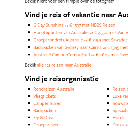
Bekijk hieronder een filmpje over de fotograaf.
Vind je reis of vakantie naar Au
G'Day Sunshine
€ 1537 met NBBS Reizen
va
Hoogtepunten van Australië
€ 4550 met Van V
va
Groepsrondreis Australië
€ 7199 met Sawadee
va
Backpacken van Sydney naar Cairns
€ 1345 met
va
Australië CamperCombi Zuid
€ 4605 met Five
va
Bekijk
alle 121 reizen naar Australie
!
Vind je reisorganisatie
Rondreizen Australië
Reizen 
Vliegtickets
Luxe re
Camper huren
Bouwst
Backpacken
Special
Fly & Drive
Hotels
Groepsreizen
Duikvak