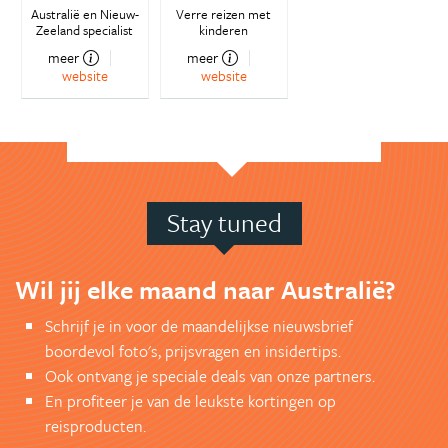
Australië en Nieuw-
Verre reizen met
Zeeland specialist
kinderen
meer
meer
website
website
Stay tuned
Wil jij elke maand naar Australië?
Schrijf je in voor de maandelijkse nieuwsbrief
boordevol foto's, prijsvragen en insidertips.
Ook ontvang je speciale deals van onze partners.
En profiteer je van de leukste kortingen op
reisproducten.