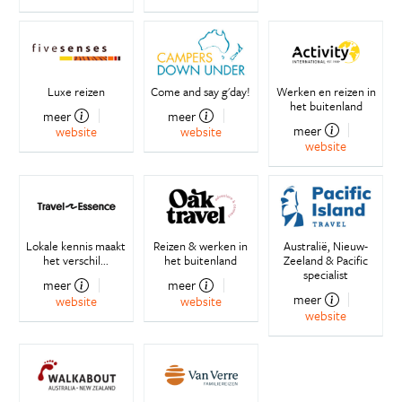
Luxe reizen
Come and say g'day!
Werken en reizen in
het buitenland
meer
meer
meer
website
website
website
Lokale kennis maakt
Reizen & werken in
Australië, Nieuw-
het verschil...
het buitenland
Zeeland & Pacific
specialist
meer
meer
meer
website
website
website