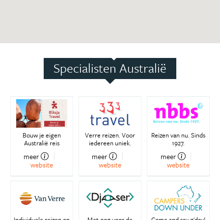
Specialisten Australië
Bouw je eigen
Verre reizen. Voor
Reizen van nu. Sinds
Australië reis
iedereen uniek.
1927.
meer
meer
meer
website
website
website
Individuele reizen op
Met oog voor de
Come and say g'day!