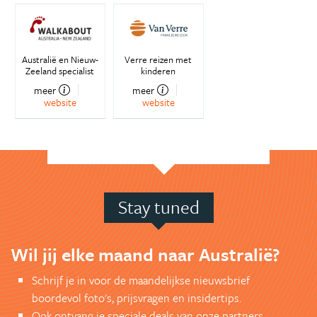
Australië en Nieuw-
Verre reizen met
Zeeland specialist
kinderen
meer
meer
website
website
Stay tuned
Wil jij elke maand naar Australië?
Schrijf je in voor de maandelijkse nieuwsbrief
boordevol foto's, prijsvragen en insidertips.
Ook ontvang je speciale deals van onze partners.