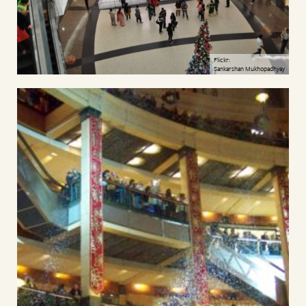
Flickr:
Sankarshan Mukhopadhyay