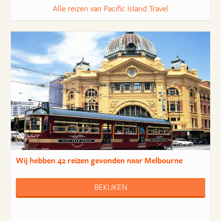
Alle reizen van Pacific Island Travel
Wij hebben
42 reizen
gevonden naar Melbourne
BEKIJKEN